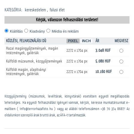
KATEGÓRIA
:
kereskedelem
falusi élet
Kérjük, válasszon felhasználási területet!
Kiállítás
Kiadvány
Média és reklám
KÖZLÉSI, FELHASZNÁLÁSI DÍJ
PIXEL
INCH
ÁR
MEGVESZ
Hazai magángyűjtemények, magán
2272 x 1704 px
3.048 HUF
intézmények, galériák
Külföldi múzeumok, közgyűjtemények
2272 x 1704 px
5.080 HUF
Külföldi magán, alapítványi
2272 x 1704 px
10.160 HUF
intézmények, galériák
Közgyűjtemény (múzeumok, levéltárak, könyvtárak) esetében egyedi megállapodás
lehetséges. Ha egyedi felhasználási igényei vannak, kérjük, keresse munkatársunkat e-
mailben ( info@terrorhazafoto.hu ) vagy az alábbi telefonszámon
+36 70 374 8687
! Az
oldalunkon szereplő árak bruttó árak, az ÁFA-t tartalmazzák.