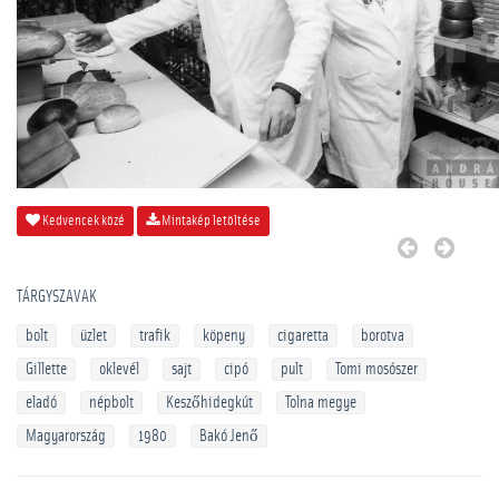
Kedvencek közé
Mintakép letöltése
TÁRGYSZAVAK
bolt
üzlet
trafik
köpeny
cigaretta
borotva
Gillette
oklevél
sajt
cipó
pult
Tomi mosószer
eladó
népbolt
Keszőhidegkút
Tolna megye
Magyarország
1980
Bakó Jenő