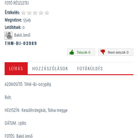
FOTÓ RÉSZLETEI
Értékelés:
Megnézve:
5549
Letöltések:
0
Bakó Jenő
THM-BJ-03989
Tetszik 0
Nem tetszik 0
LEÍRÁS
HOZZÁSZÓLÁSOK
FOTÓKÜLDÉS
AZONOSÍTÓ: THM-BJ-003989
Bolt.
HELYSZÍN: Keszőhidegkút, Tolna megye
DÁTUM: 1980
FOTÓS: Bakó Jenő