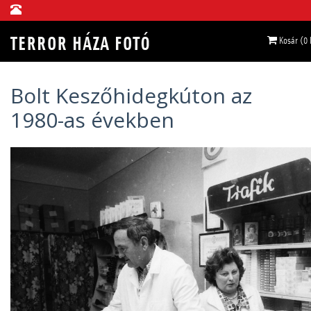
Kosár (0
Bolt Keszőhidegkúton az
1980-as években