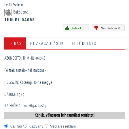
Letöltések:
0
Bakó Jenő
THM-BJ-04058
Tetszik 0
Nem tetszik 0
LEÍRÁS
HOZZÁSZÓLÁSOK
FOTÓKÜLDÉS
AZONOSÍTÓ: THM-BJ-04058
Férfiak asztaloknál italoznak.
HELYSZÍN: Őcsény, Tolna megye
DÁTUM: 1980
KATEGÓRIA
:
mezőgazdaság
Kérjük, válasszon felhasználási területet!
Kiállítás
Kiadvány
Média és reklám