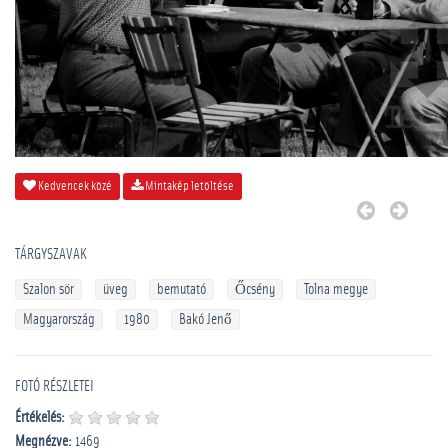
Kedvencek közé
Mintakép letöltése
TÁRGYSZAVAK
Szalon sör
üveg
bemutató
Őcsény
Tolna megye
Magyarország
1980
Bakó Jenő
FOTÓ RÉSZLETEI
Értékelés:
Megnézve:
1469