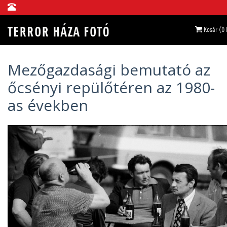
Kosár (0
Mezőgazdasági bemutató az
őcsényi repülőtéren az 1980-
as években