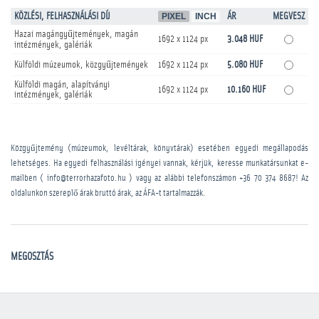
KÖZLÉSI, FELHASZNÁLÁSI DÍJ
PIXEL
INCH
ÁR
MEGVESZ
Hazai magángyűjtemények, magán
1692 x 1124 px
3.048 HUF
intézmények, galériák
Külföldi múzeumok, közgyűjtemények
1692 x 1124 px
5.080 HUF
Külföldi magán, alapítványi
1692 x 1124 px
10.160 HUF
intézmények, galériák
Közgyűjtemény (múzeumok, levéltárak, könyvtárak) esetében egyedi megállapodás
lehetséges. Ha egyedi felhasználási igényei vannak, kérjük, keresse munkatársunkat e-
mailben ( info@terrorhazafoto.hu ) vagy az alábbi telefonszámon
+36 70 374 8687
! Az
oldalunkon szereplő árak bruttó árak, az ÁFA-t tartalmazzák.
MEGOSZTÁS