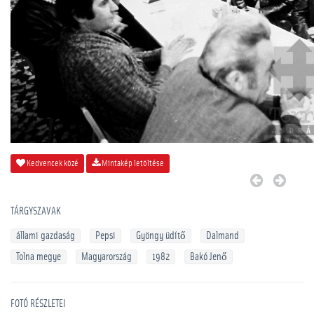
Kedvencek közé
Mintakép letöltése
TÁRGYSZAVAK
állami gazdaság
Pepsi
Gyöngy üdítő
Dalmand
Tolna megye
Magyarország
1982
Bakó Jenő
FOTÓ RÉSZLETEI