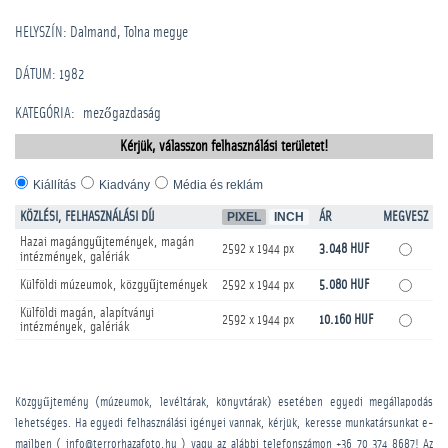
HELYSZÍN: Dalmand, Tolna megye
DÁTUM: 1982
KATEGÓRIA
:
mezőgazdaság
Kérjük, válasszon felhasználási területet!
Kiállítás
Kiadvány
Média és reklám
KÖZLÉSI, FELHASZNÁLÁSI DÍJ
PIXEL
INCH
ÁR
MEGVESZ
Hazai magángyűjtemények, magán
2592 x 1944 px
3.048 HUF
intézmények, galériák
Külföldi múzeumok, közgyűjtemények
2592 x 1944 px
5.080 HUF
Külföldi magán, alapítványi
2592 x 1944 px
10.160 HUF
intézmények, galériák
Közgyűjtemény (múzeumok, levéltárak, könyvtárak) esetében egyedi megállapodás
lehetséges. Ha egyedi felhasználási igényei vannak, kérjük, keresse munkatársunkat e-
mailben ( info@terrorhazafoto.hu ) vagy az alábbi telefonszámon
+36 70 374 8687
! Az