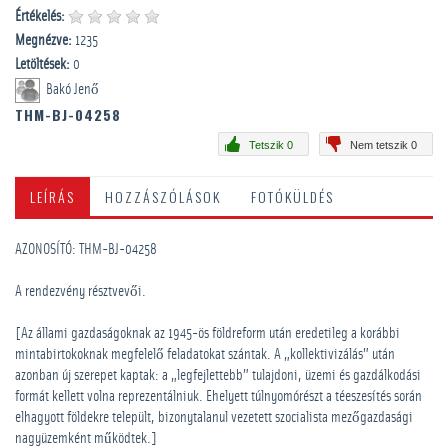
Értékelés:
Megnézve:
1235
Letöltések:
0
Bakó Jenő
THM-BJ-04258
Tetszik 0
Nem tetszik 0
LEÍRÁS
HOZZÁSZÓLÁSOK
FOTÓKÜLDÉS
AZONOSÍTÓ: THM-BJ-04258
A rendezvény résztvevői.
[Az állami gazdaságoknak az 1945-ös földreform után eredetileg a korábbi
mintabirtokoknak megfelelő feladatokat szántak. A „kollektivizálás” után
azonban új szerepet kaptak: a „legfejlettebb” tulajdoni, üzemi és gazdálkodási
formát kellett volna reprezentálniuk. Ehelyett túlnyomórészt a téeszesítés során
elhagyott földekre települt, bizonytalanul vezetett szocialista mezőgazdasági
nagyüzemként működtek.]