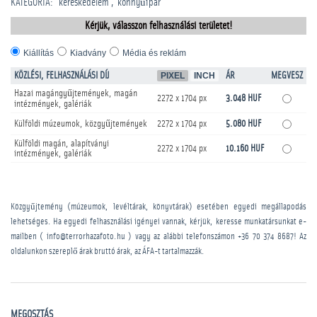
KATEGÓRIA
:
kereskedelem
könnyűipar
Kérjük, válasszon felhasználási területet!
Kiállítás
Kiadvány
Média és reklám
KÖZLÉSI, FELHASZNÁLÁSI DÍJ
PIXEL
INCH
ÁR
MEGVESZ
Hazai magángyűjtemények, magán
2272 x 1704 px
3.048 HUF
intézmények, galériák
Külföldi múzeumok, közgyűjtemények
2272 x 1704 px
5.080 HUF
Külföldi magán, alapítványi
2272 x 1704 px
10.160 HUF
intézmények, galériák
Közgyűjtemény (múzeumok, levéltárak, könyvtárak) esetében egyedi megállapodás
lehetséges. Ha egyedi felhasználási igényei vannak, kérjük, keresse munkatársunkat e-
mailben ( info@terrorhazafoto.hu ) vagy az alábbi telefonszámon
+36 70 374 8687
! Az
oldalunkon szereplő árak bruttó árak, az ÁFA-t tartalmazzák.
MEGOSZTÁS