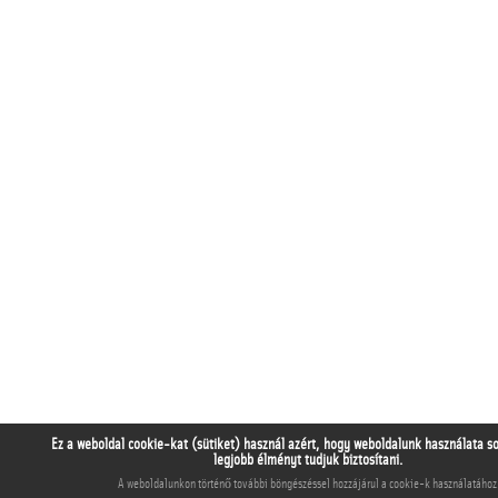
Ez a weboldal cookie-kat (sütiket) használ azért, hogy weboldalunk használata s
legjobb élményt tudjuk biztosítani.
A weboldalunkon történő további böngészéssel hozzájárul a cookie-k használatához