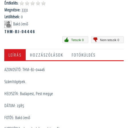
Értékelés:
Megnézve:
3331
Letöltések:
0
Bakó Jenő
THM-BJ-04446
Tetszik 0
Nem tetszik 0
LEÍRÁS
HOZZÁSZÓLÁSOK
FOTÓKÜLDÉS
AZONOSÍTÓ: THM-BJ-04446
Számítógépek.
HELYSZÍN: Budapest, Pest megye
DÁTUM: 1985
FOTÓS: Bakó Jenő