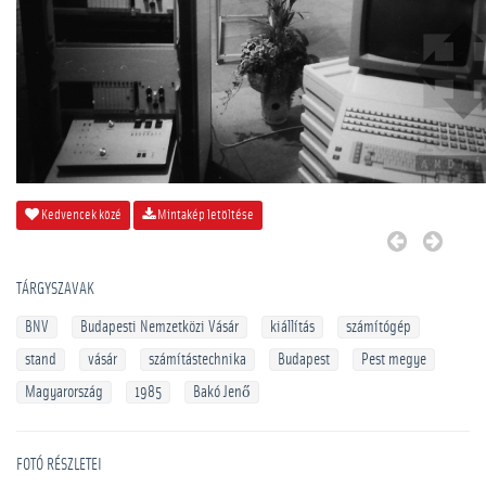
Kedvencek közé
Mintakép letöltése
TÁRGYSZAVAK
BNV
Budapesti Nemzetközi Vásár
kiállítás
számítógép
stand
vásár
számítástechnika
Budapest
Pest megye
Magyarország
1985
Bakó Jenő
FOTÓ RÉSZLETEI