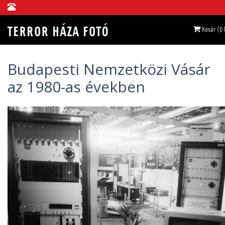
Kosár (0
Budapesti Nemzetközi Vásár
az 1980-as években