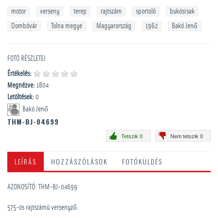
motor
verseny
terep
rajtszám
sportoló
bukósisak
Dombóvár
Tolna megye
Magyarország
1962
Bakó Jenő
FOTÓ RÉSZLETEI
Értékelés:
Megnézve:
1804
Letöltések:
0
Bakó Jenő
THM-BJ-04699
Tetszik 0
Nem tetszik 0
LEÍRÁS
HOZZÁSZÓLÁSOK
FOTÓKÜLDÉS
AZONOSÍTÓ: THM-BJ-04699
575-ös rajtszámú versenyző.