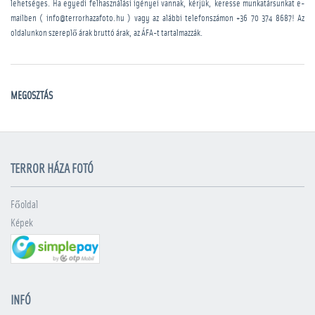
lehetséges. Ha egyedi felhasználási igényei vannak, kérjük, keresse munkatársunkat e-
mailben ( info@terrorhazafoto.hu ) vagy az alábbi telefonszámon
+36 70 374 8687
! Az
oldalunkon szereplő árak bruttó árak, az ÁFA-t tartalmazzák.
MEGOSZTÁS
TERROR HÁZA FOTÓ
Főoldal
Képek
INFÓ