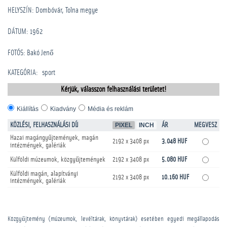
HELYSZÍN: Dombóvár, Tolna megye
DÁTUM: 1962
FOTÓS: Bakó Jenő
KATEGÓRIA
:
sport
Kérjük, válasszon felhasználási területet!
Kiállítás
Kiadvány
Média és reklám
KÖZLÉSI, FELHASZNÁLÁSI DÍJ
PIXEL
INCH
ÁR
MEGVESZ
Hazai magángyűjtemények, magán
2192 x 3408 px
3.048 HUF
intézmények, galériák
Külföldi múzeumok, közgyűjtemények
2192 x 3408 px
5.080 HUF
Külföldi magán, alapítványi
2192 x 3408 px
10.160 HUF
intézmények, galériák
Közgyűjtemény (múzeumok, levéltárak, könyvtárak) esetében egyedi megállapodás