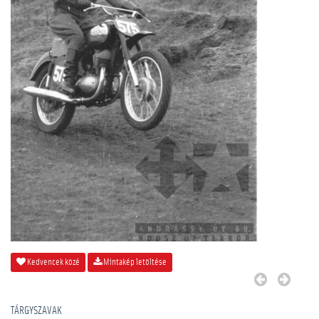
Kedvencek közé
Mintakép letöltése
TÁRGYSZAVAK