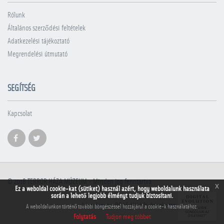
Rólunk
Általános szerződési feltételek
Adatkezelési tájékoztató
Megrendelési útmutató
SEGÍTSÉG
Kapcsolat
© 2018
TERROR HÁZA MÚZEUM
- Minden jog fenntartva
x
Ez a weboldal cookie-kat (sütiket) használ azért, hogy weboldalunk használata
során a lehető legjobb élményt tudjuk biztosítani.
A honlapot a PRAE.HU Kft. készítette
A weboldalunkon történő további böngészéssel hozzájárul a cookie-k használatához.
Folytatás
Tudjon meg többet