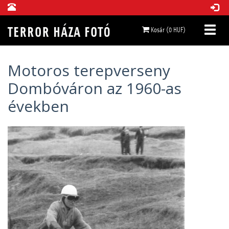
Kosár (0 HUF)
Motoros terepverseny
Dombóváron az 1960-as
években