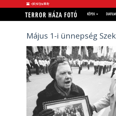
+36 70/374 86 87
KÉPEK
DIAFIL
Május 1-i ünnepség Sze