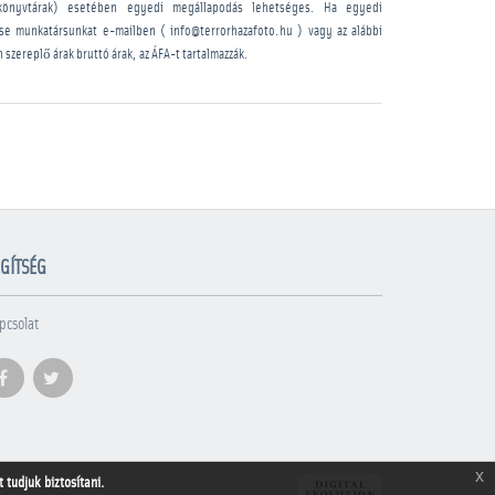
könyvtárak) esetében egyedi megállapodás lehetséges. Ha egyedi
sse munkatársunkat e-mailben ( info@terrorhazafoto.hu ) vagy az alábbi
n szereplő árak bruttó árak, az ÁFA-t tartalmazzák.
GÍTSÉG
pcsolat
x
tudjuk biztosítani.