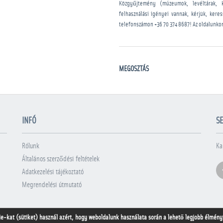
Közgyűjtemény (múzeumok, levéltárak, 
felhasználási igényei vannak, kérjük, kere
telefonszámon
+36 70 374 8687
! Az oldalunko
MEGOSZTÁS
INFÓ
SE
Rólunk
Ka
Általános szerződési feltételek
Adatkezelési tájékoztató
Megrendelési útmutató
ie-kat (sütiket) használ azért, hogy weboldalunk használata során a lehető legjobb élményt 