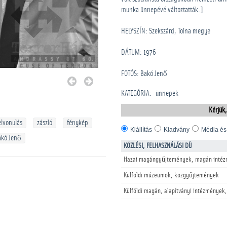
munka ünnepévé változtatták.]
HELYSZÍN: Szekszárd, Tolna megye
DÁTUM: 1976
FOTÓS: Bakó Jenő
KATEGÓRIA
:
­ünnepek
Kérjük,
elvonulás
zászló
fénykép
Kiállítás
Kiadvány
Média és
akó Jenő
KÖZLÉSI, FELHASZNÁLÁSI DÍJ
Hazai magángyűjtemények, magán intéz
Külföldi múzeumok, közgyűjtemények
Külföldi magán, alapítványi intézmények,