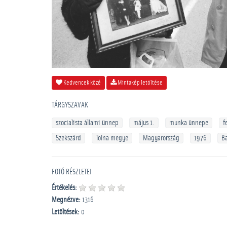
Kedvencek közé
Mintakép letöltése
TÁRGYSZAVAK
szocialista állami ünnep
május 1.
munka ünnepe
f
Szekszárd
Tolna megye
Magyarország
1976
B
FOTÓ RÉSZLETEI
Értékelés:
Megnézve:
1316
Letöltések:
0