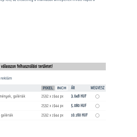
 válasszon felhasználási területet!
 reklám
PIXEL
INCH
ÁR
MEGVESZ
mények, galériák
2592 x 1944 px
3.048 HUF
2592 x 1944 px
5.080 HUF
 galériák
2592 x 1944 px
10.160 HUF