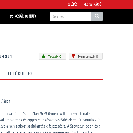
BELÉPÉS
REGISZTRÁCIÓ
KOSÁR (0 HUF)
04961
Tetszik 0
Nem tetszik 0
FOTÓKÜLDÉS
nuláson.
i munkástüntetés emlékét őrző ünnep. A II. Internacionálé
szakszervezetek és egyéb munkásszerveződések együtt vonultak fel
tve a nemzetközi szolidaritás kifejezéséért. A Szovjetunióban és a
nep lett, az eredetileg a munkások ünnepének hívott napot a