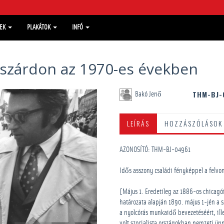
MEK
PLAKÁTOK
INFÓ
kszárdon az 1970-es években
THM-BJ-
Bakó Jenő
LEÍRÁS
HOZZÁSZÓLÁSOK
AZONOSÍTÓ: THM-BJ-04961
Idős asszony családi fényképpel a felvo
[Május 1. Eredetileg az 1886-os chicagó
határozata alapján 1890. május 1-jén a 
a nyolcórás munkaidő bevezetéséért, ille
volt szocialista országokban nemzeti ün