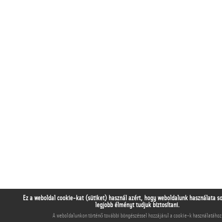
Ez a weboldal cookie-kat (sütiket) használ azért, hogy weboldalunk használata s
legjobb élményt tudjuk biztosítani.
A weboldalunkon történő további böngészéssel hozzájárul a cookie-k használatához