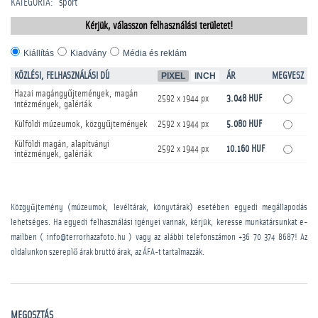
KATEGÓRIA
:
sport
Kérjük, válasszon felhasználási területet!
Kiállítás
Kiadvány
Média és reklám
KÖZLÉSI, FELHASZNÁLÁSI DÍJ
PIXEL
INCH
ÁR
MEGVESZ
Hazai magángyűjtemények, magán
2592 x 1944 px
3.048 HUF
intézmények, galériák
Külföldi múzeumok, közgyűjtemények
2592 x 1944 px
5.080 HUF
Külföldi magán, alapítványi
2592 x 1944 px
10.160 HUF
intézmények, galériák
Közgyűjtemény (múzeumok, levéltárak, könyvtárak) esetében egyedi megállapodás
lehetséges. Ha egyedi felhasználási igényei vannak, kérjük, keresse munkatársunkat e-
mailben ( info@terrorhazafoto.hu ) vagy az alábbi telefonszámon
+36 70 374 8687
! Az
oldalunkon szereplő árak bruttó árak, az ÁFA-t tartalmazzák.
MEGOSZTÁS