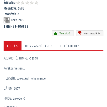
Értékelés:
Megnézve:
2681
Letöltések:
0
Bakó Jenő
THM-BJ-05098
Tetszik 0
Nem tetszik 0
LEÍRÁS
HOZZÁSZÓLÁSOK
FOTÓKÜLDÉS
AZONOSÍTÓ: THM-BJ-05098
Kerékpárverseny.
HELYSZÍN: Szekszárd, Tolna megye
DÁTUM: 1977
FOTÓS: Bakó Jenő