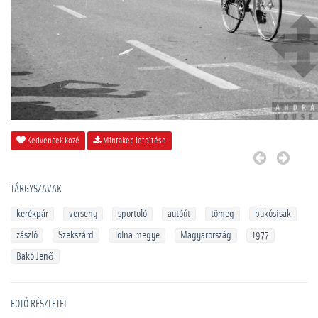
Kedvencek közé
Mintakép letöltése
TÁRGYSZAVAK
kerékpár
verseny
sportoló
autóút
tömeg
bukósisak
zászló
Szekszárd
Tolna megye
Magyarország
1977
Bakó Jenő
FOTÓ RÉSZLETEI