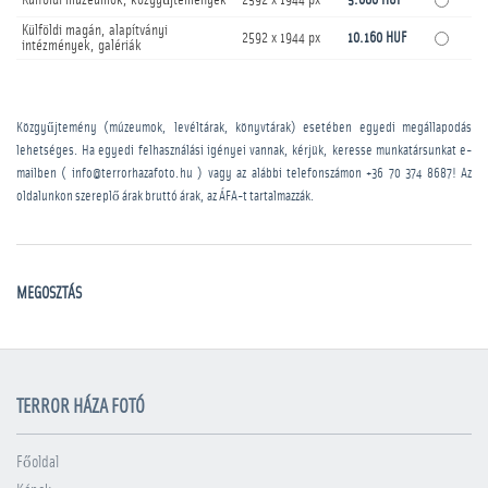
Külföldi múzeumok, közgyűjtemények
2592 x 1944 px
5.080 HUF
Külföldi magán, alapítványi
2592 x 1944 px
10.160 HUF
intézmények, galériák
Közgyűjtemény (múzeumok, levéltárak, könyvtárak) esetében egyedi megállapodás
lehetséges. Ha egyedi felhasználási igényei vannak, kérjük, keresse munkatársunkat e-
mailben ( info@terrorhazafoto.hu ) vagy az alábbi telefonszámon
+36 70 374 8687
! Az
oldalunkon szereplő árak bruttó árak, az ÁFA-t tartalmazzák.
MEGOSZTÁS
TERROR HÁZA FOTÓ
Főoldal