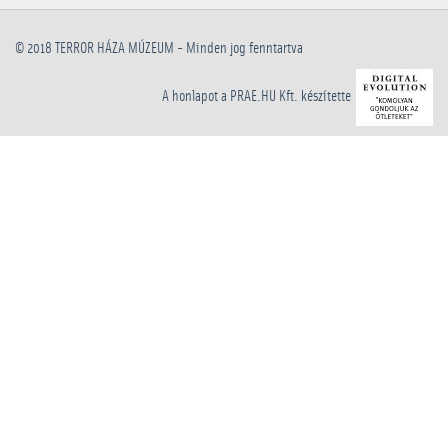
© 2018
TERROR HÁZA MÚZEUM
- Minden jog fenntartva
A honlapot a PRAE.HU Kft. készítette