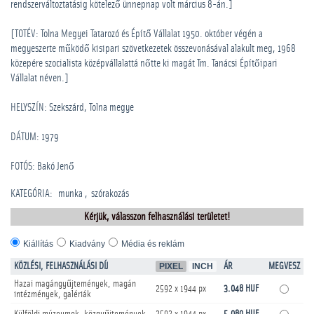
rendszerváltoztatásig kötelező ünnepnap volt március 8-án.]
[TOTÉV: Tolna Megyei Tatarozó és Építő Vállalat 1950. október végén a
megyeszerte működő kisipari szövetkezetek összevonásával alakult meg, 1968
közepére szocialista középvállalattá nőtte ki magát Tm. Tanácsi Építőipari
Vállalat néven.]
HELYSZÍN: Szekszárd, Tolna megye
DÁTUM: 1979
FOTÓS: Bakó Jenő
KATEGÓRIA
:
munka
szórakozás
Kérjük, válasszon felhasználási területet!
Kiállítás
Kiadvány
Média és reklám
KÖZLÉSI, FELHASZNÁLÁSI DÍJ
PIXEL
INCH
ÁR
MEGVESZ
Hazai magángyűjtemények, magán
2592 x 1944 px
3.048 HUF
intézmények, galériák