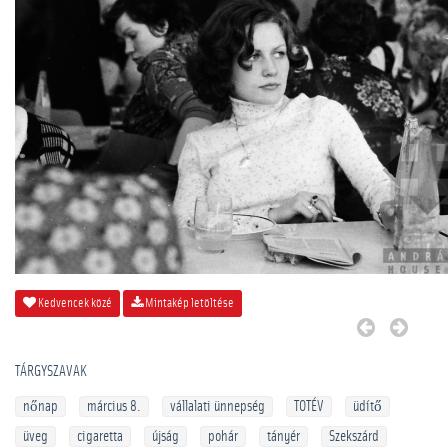
Kedvencek közé
Mintakép letöltése
TÁRGYSZAVAK
nőnap
március 8.
vállalati ünnepség
TOTÉV
üdítő
üveg
cigaretta
újság
pohár
tányér
Szekszárd