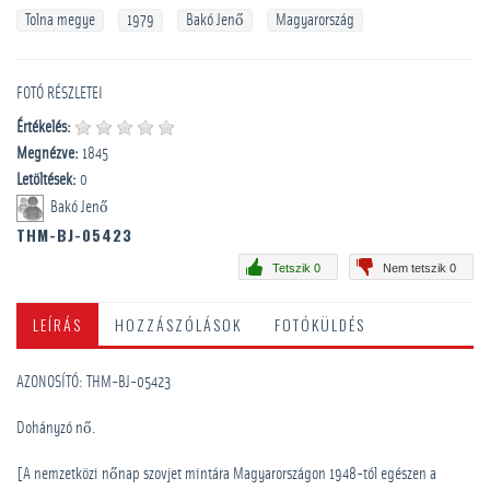
Tolna megye
1979
Bakó Jenő
Magyarország
FOTÓ RÉSZLETEI
Értékelés:
Megnézve:
1845
Letöltések:
0
Bakó Jenő
THM-BJ-05423
Tetszik 0
Nem tetszik 0
LEÍRÁS
HOZZÁSZÓLÁSOK
FOTÓKÜLDÉS
AZONOSÍTÓ: THM-BJ-05423
Dohányzó nő.
[A nemzetközi nőnap szovjet mintára Magyarországon 1948-tól egészen a