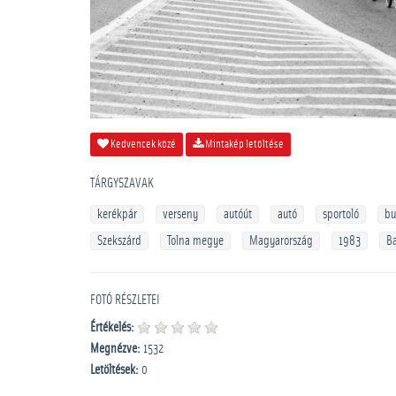
Kedvencek közé
Mintakép letöltése
TÁRGYSZAVAK
kerékpár
verseny
autóút
autó
sportoló
bu
Szekszárd
Tolna megye
Magyarország
1983
B
FOTÓ RÉSZLETEI
Értékelés:
Megnézve:
1532
Letöltések:
0