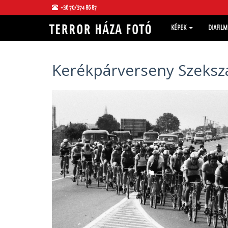
+36 70/374 86 87
KÉPEK
DIAFIL
Kerékpárverseny Szeksz