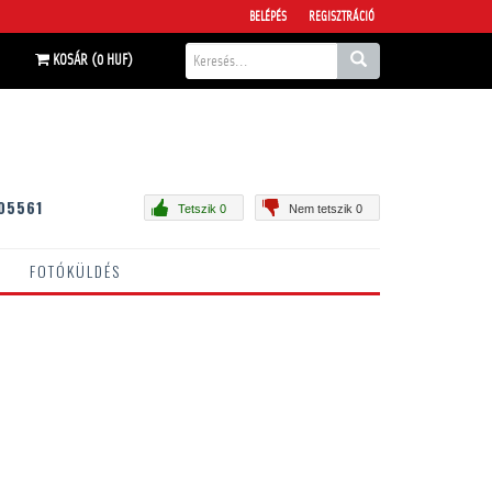
BELÉPÉS
REGISZTRÁCIÓ
KOSÁR (0 HUF)
05561
Tetszik 0
Nem tetszik 0
FOTÓKÜLDÉS