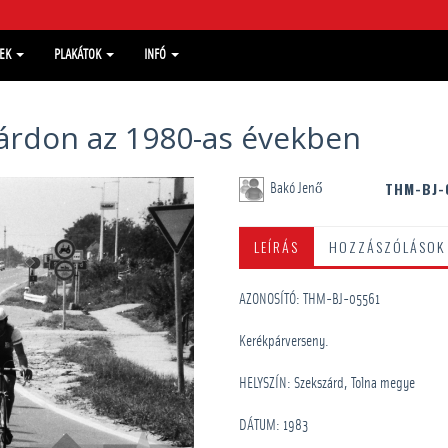
MEK
PLAKÁTOK
INFÓ
árdon az 1980-as években
THM-BJ-
Bakó Jenő
LEÍRÁS
HOZZÁSZÓLÁSOK
AZONOSÍTÓ: THM-BJ-05561
Kerékpárverseny.
HELYSZÍN: Szekszárd, Tolna megye
DÁTUM: 1983