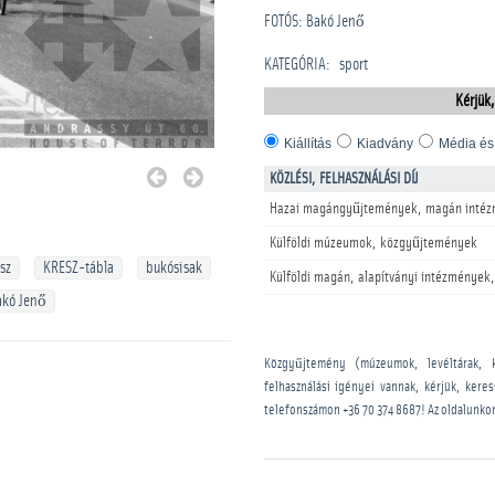
FOTÓS: Bakó Jenő
KATEGÓRIA
:
sport
Kérjük,
Kiállítás
Kiadvány
Média és
KÖZLÉSI, FELHASZNÁLÁSI DÍJ
Hazai magángyűjtemények, magán intéz
Külföldi múzeumok, közgyűjtemények
sz
KRESZ-tábla
bukósisak
Külföldi magán, alapítványi intézmények,
akó Jenő
Közgyűjtemény (múzeumok, levéltárak, 
felhasználási igényei vannak, kérjük, kere
telefonszámon
+36 70 374 8687
! Az oldalunko