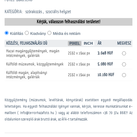
KATEGÓRIA
:
szórakozás
szociális helyzet
Kérjük, válasszon felhasználási területet!
Kiállítás
Kiadvány
Média és reklám
KÖZLÉSI, FELHASZNÁLÁSI DÍJ
PIXEL
INCH
ÁR
MEGVESZ
Hazai magángyűjtemények, magán
2592 x 1944 px
3.048 HUF
intézmények, galériák
Külföldi múzeumok, közgyűjtemények
2592 x 1944 px
5.080 HUF
Külföldi magán, alapítványi
2592 x 1944 px
10.160 HUF
intézmények, galériák
Közgyűjtemény (múzeumok, levéltárak, könyvtárak) esetében egyedi megállapodás
lehetséges. Ha egyedi felhasználási igényei vannak, kérjük, keresse munkatársunkat e-
mailben ( info@terrorhazafoto.hu ) vagy az alábbi telefonszámon
+36 70 374 8687
! Az
oldalunkon szereplő árak bruttó árak, az ÁFA-t tartalmazzák.