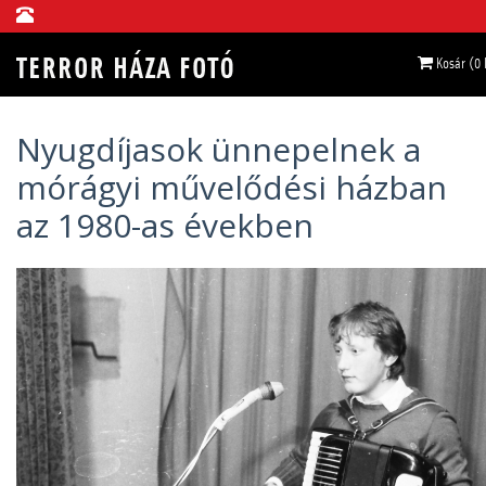
Kosár (0
Nyugdíjasok ünnepelnek a
mórágyi művelődési házban
az 1980-as években