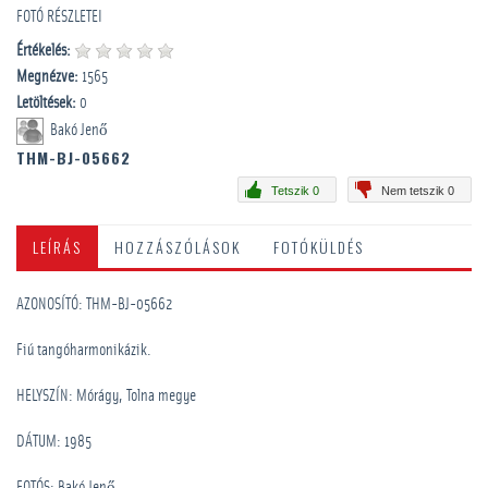
FOTÓ RÉSZLETEI
Értékelés:
Megnézve:
1565
Letöltések:
0
Bakó Jenő
THM-BJ-05662
Tetszik 0
Nem tetszik 0
LEÍRÁS
HOZZÁSZÓLÁSOK
FOTÓKÜLDÉS
AZONOSÍTÓ: THM-BJ-05662
Fiú tangóharmonikázik.
HELYSZÍN: Mórágy, Tolna megye
DÁTUM: 1985
FOTÓS: Bakó Jenő