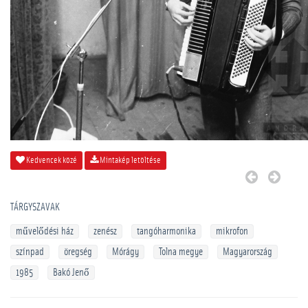
Kedvencek közé
Mintakép letöltése
TÁRGYSZAVAK
művelődési ház
zenész
tangóharmonika
mikrofon
színpad
öregség
Mórágy
Tolna megye
Magyarország
1985
Bakó Jenő