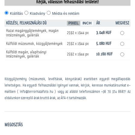
Kérjük, válasszon felhasználási területet!
Kiállítás
Kiadvány
Média és reklám
KÖZLÉSI, FELHASZNÁLÁSI DÍJ
PIXEL
INCH
ÁR
MEGVESZ
Hazai magángyűjtemények, magán
2592 x 1944 px
3.048 HUF
intézmények, galériák
Külföldi múzeumok, közgyűjtemények
2592 x 1944 px
5.080 HUF
Külföldi magán, alapítványi
2592 x 1944 px
10.160 HUF
intézmények, galériák
Közgyűjtemény (múzeumok, levéltárak, könyvtárak) esetében egyedi megállapodás
lehetséges. Ha egyedi felhasználási igényei vannak, kérjük, keresse munkatársunkat e-
mailben ( info@terrorhazafoto.hu ) vagy az alábbi telefonszámon
+36 70 374 8687
! Az
oldalunkon szereplő árak bruttó árak, az ÁFA-t tartalmazzák.
MEGOSZTÁS