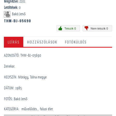
Megnézve:
2101
Letöltések:
0
Bakó Jenő
THM-BJ-05690
Tetszik 0
Nem tetszik 0
LEÍRÁS
HOZZÁSZÓLÁSOK
FOTÓKÜLDÉS
AZONOSÍTÓ: THM-BJ-05690
Zenekar.
HELYSZÍN: Mórágy, Tolna megye
DÁTUM: 1985
FOTÓS: Bakó Jenő
KATEGÓRIA
:
művelődés
falusi élet