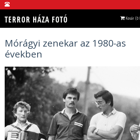
Kosár (0
Mórágyi zenekar az 1980-as
években