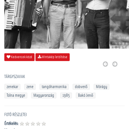
Kedvencek közé
Mintakép letöltése
TÁRGYSZAVAK
zenekar
zene
tangóharmonika
dobverő
Mórágy
Tolna megye
Magyarország
1985
Bakó Jenő
FOTÓ RÉSZLETEI
Értékelés: