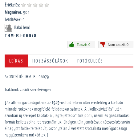
Értékelés:
Megnézve:
904
Letöltések:
0
Bakó Jenő
THM-BJ-06079
Tetszik 0
Nem tetszik 0
LEÍRÁS
HOZZÁSZÓLÁSOK
FOTÓKÜLDÉS
AZONOSÍTÓ: THM-BJ-06079
Traktorok vasúti szerelvényen.
[Az állami gazdaságoknak az 1945-ös földreform után eredetileg a korábbi
mintabirtokoknak megfelelő feladatokat szántak. A „kollektivizálás” után
azonban új szerepet kaptak: a „legfejlettebb” tulajdoni, üzemi és gazdálkodási
formát kellett volna reprezentálniuk. Ehelyett túlnyomórészt a téeszesítés során
elhagyott földekre települt, bizonytalanul vezetett szocialista mezőgazdasági
nagyüzemként működtek.]