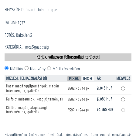
HELYSZÍN: Dalmand, Tolna megye
DÁTUM: 1977
FOTÓS: Bakó Jenő
KATEGÓRIA
:
mezőgazdaság
Kérjük, válasszon felhasználási területet!
Kiállítás
Kiadvány
Média és reklám
KÖZLÉSI, FELHASZNÁLÁSI DÍJ
PIXEL
INCH
ÁR
MEGVESZ
Hazai magángyűjtemények, magán
2592 x 1944 px
3.048 HUF
intézmények, galériák
Külföldi múzeumok, közgyűjtemények
2592 x 1944 px
5.080 HUF
Külföldi magán, alapítványi
2592 x 1944 px
10.160 HUF
intézmények, galériák
Közgyűjtemény (múzeumok, levéltárak, könyvtárak) esetében egyedi megállapodás