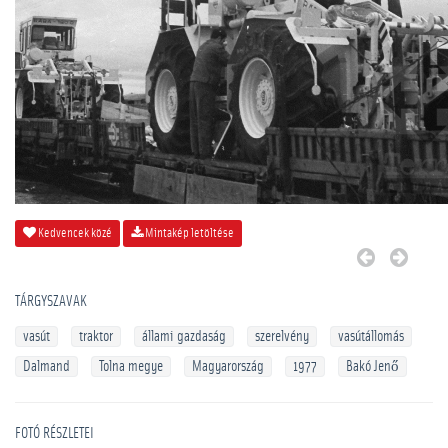
Kedvencek közé
Mintakép letöltése
TÁRGYSZAVAK
vasút
traktor
állami gazdaság
szerelvény
vasútállomás
Dalmand
Tolna megye
Magyarország
1977
Bakó Jenő
FOTÓ RÉSZLETEI