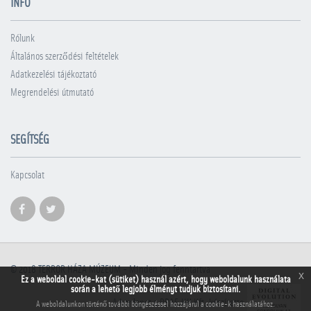
INFÓ
Rólunk
Általános szerződési feltételek
Adatkezelési tájékoztató
Megrendelési útmutató
SEGÍTSÉG
Kapcsolat
© 2018
TERROR HÁZA MÚZEUM
- Minden jog fenntartva
x
Ez a weboldal cookie-kat (sütiket) használ azért, hogy weboldalunk használata
során a lehető legjobb élményt tudjuk biztosítani.
A honlapot a PRAE.HU Kft. készítette
A weboldalunkon történő további böngészéssel hozzájárul a cookie-k használatához.