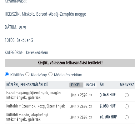
Kerámiavásár.
HELYSZÍN: Miskolc, Borsod-Abaúj-Zemplén megye
DÁTUM: 1979
FOTÓS: Bakó Jenő
KATEGÓRIA
:
kereskedelem
Kérjük, válasszon felhasználási területet!
Kiállítás
Kiadvány
Média és reklám
KÖZLÉSI, FELHASZNÁLÁSI DÍJ
PIXEL
INCH
ÁR
MEGVESZ
Hazai magángyűjtemények, magán
1944 x 2592 px
3.048 HUF
intézmények, galériák
Külföldi múzeumok, közgyűjtemények
1944 x 2592 px
5.080 HUF
Külföldi magán, alapítványi
1944 x 2592 px
10.160 HUF
intézmények, galériák