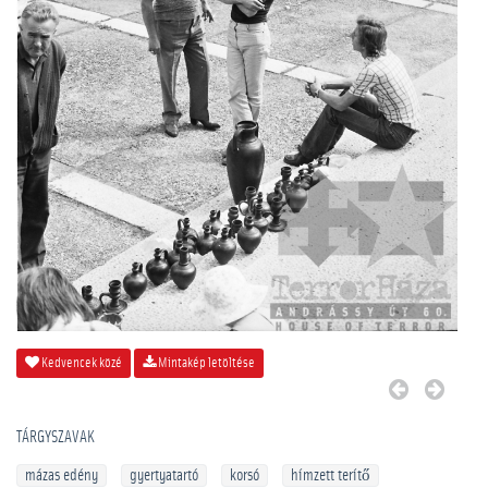
Kedvencek közé
Mintakép letöltése
TÁRGYSZAVAK
mázas edény
gyertyatartó
korsó
hímzett terítő