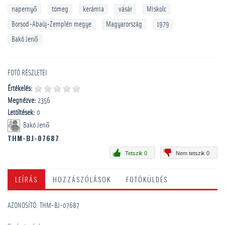
napernyő
tömeg
kerámia
vásár
Miskolc
Borsod-Abaúj-Zemplén megye
Magyarország
1979
Bakó Jenő
FOTÓ RÉSZLETEI
Értékelés:
Megnézve:
2356
Letöltések:
0
Bakó Jenő
THM-BJ-07687
Tetszik 0
Nem tetszik 0
LEÍRÁS
HOZZÁSZÓLÁSOK
FOTÓKÜLDÉS
AZONOSÍTÓ: THM-BJ-07687