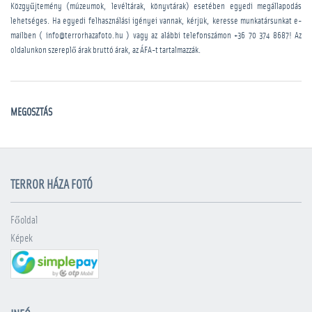
Közgyűjtemény (múzeumok, levéltárak, könyvtárak) esetében egyedi megállapodás
lehetséges. Ha egyedi felhasználási igényei vannak, kérjük, keresse munkatársunkat e-
mailben ( info@terrorhazafoto.hu ) vagy az alábbi telefonszámon
+36 70 374 8687
! Az
oldalunkon szereplő árak bruttó árak, az ÁFA-t tartalmazzák.
MEGOSZTÁS
TERROR HÁZA FOTÓ
Főoldal
Képek