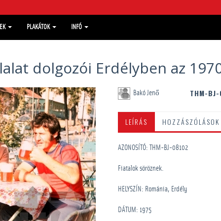
MEK
PLAKÁTOK
INFÓ
llalat dolgozói Erdélyben az 19
THM-BJ-
Bakó Jenő
LEÍRÁS
HOZZÁSZÓLÁSOK
AZONOSÍTÓ: THM-BJ-08102
Fiatalok söröznek.
HELYSZÍN: Románia, Erdély
DÁTUM: 1975