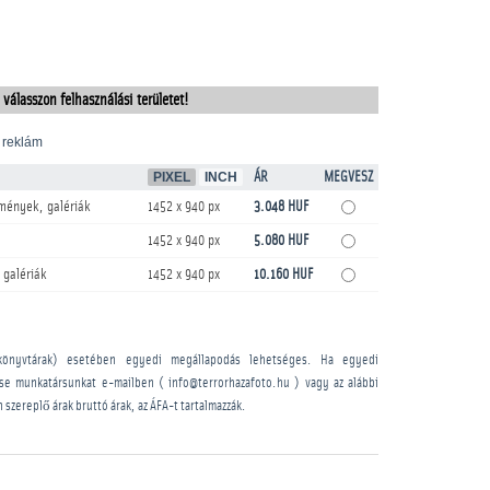
 válasszon felhasználási területet!
 reklám
PIXEL
INCH
ÁR
MEGVESZ
mények, galériák
1452 x 940 px
3.048 HUF
1452 x 940 px
5.080 HUF
 galériák
1452 x 940 px
10.160 HUF
könyvtárak) esetében egyedi megállapodás lehetséges. Ha egyedi
sse munkatársunkat e-mailben ( info@terrorhazafoto.hu ) vagy az alábbi
n szereplő árak bruttó árak, az ÁFA-t tartalmazzák.