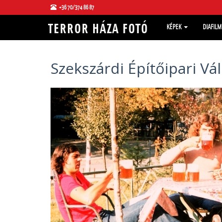
+36 70/374 86 87
KÉPEK
DIAFIL
Szekszárdi Építőipari Vá