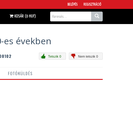
BELÉPÉS
REGISZTRÁCIÓ
KOSÁR (0 HUF)
70-es években
08102
Tetszik 0
Nem tetszik 0
FOTÓKÜLDÉS