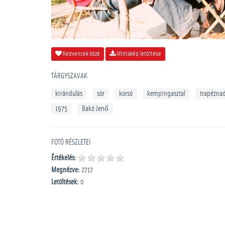
Kedvencek közé
Mintakép letöltése
TÁRGYSZAVAK
kirándulás
sör
korsó
kempingasztal
trapézna
1975
Bakó Jenő
FOTÓ RÉSZLETEI
Értékelés:
Megnézve:
2717
Letöltések:
0