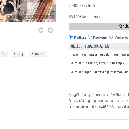
FOTÓS: Bakó Jenő
KATEGÓRIA
:
turizmus
Kérjük,
Kiállítás
Kiadvány
Média és
KÖZLÉSI, FELHASZNÁLÁSI DÍJ
drág
Erdély
Románia
Hazai magángyűjtemények, magán intéz
Külföldi múzeumok, közgyűjtemények
Külföldi magán, alapítványi intézmények,
Közgyűjtemény (múzeumok, levéltárak, 
felhasználási igényei vannak, kérjük, kere
telefonszámon
+36 70 374 8687
! Az oldalunko