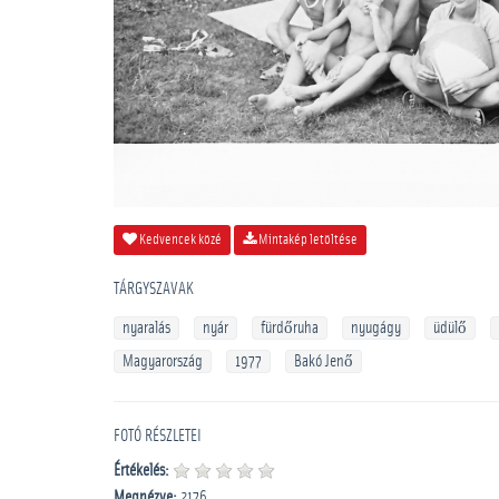
Kedvencek közé
Mintakép letöltése
TÁRGYSZAVAK
nyaralás
nyár
fürdőruha
nyugágy
üdülő
Magyarország
1977
Bakó Jenő
FOTÓ RÉSZLETEI
Értékelés:
Megnézve:
2176