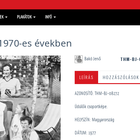
MEK
PLAKÁTOK
INFÓ
 1970-es években
THM-BJ-
Bakó Jenő
LEÍRÁS
HOZZÁSZÓLÁSOK
AZONOSÍTÓ: THM-BJ-08272
Üdülők csoportképe.
HELYSZÍN: Magyarország
DÁTUM: 1977