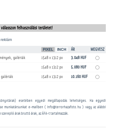
 válasszon felhasználási területet!
 reklám
PIXEL
INCH
ÁR
MEGVESZ
mények, galériák
1548 x 1312 px
3.048 HUF
1548 x 1312 px
5.080 HUF
 galériák
1548 x 1312 px
10.160 HUF
könyvtárak) esetében egyedi megállapodás lehetséges. Ha egyedi
sse munkatársunkat e-mailben ( info@terrorhazafoto.hu ) vagy az alábbi
n szereplő árak bruttó árak, az ÁFA-t tartalmazzák.