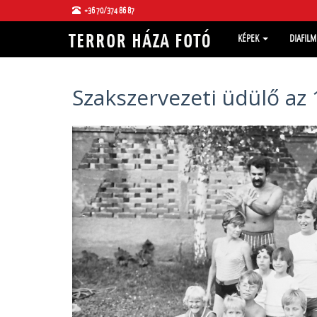
+36 70/374 86 87
KÉPEK
DIAFIL
Szakszervezeti üdülő az