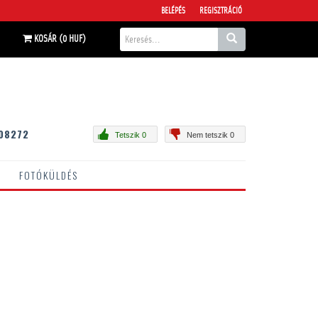
BELÉPÉS
REGISZTRÁCIÓ
KOSÁR (0 HUF)
08272
Tetszik 0
Nem tetszik 0
FOTÓKÜLDÉS