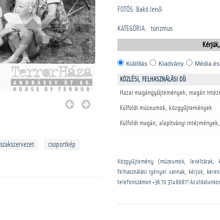
FOTÓS: Bakó Jenő
KATEGÓRIA
:
turizmus
Kérjük,
Kiállítás
Kiadvány
Média és
KÖZLÉSI, FELHASZNÁLÁSI DÍJ
Hazai magángyűjtemények, magán intéz
Külföldi múzeumok, közgyűjtemények
Külföldi magán, alapítványi intézmények,
szakszervezet
csoportkép
Közgyűjtemény (múzeumok, levéltárak, 
felhasználási igényei vannak, kérjük, kere
telefonszámon
+36 70 374 8687
! Az oldalunko