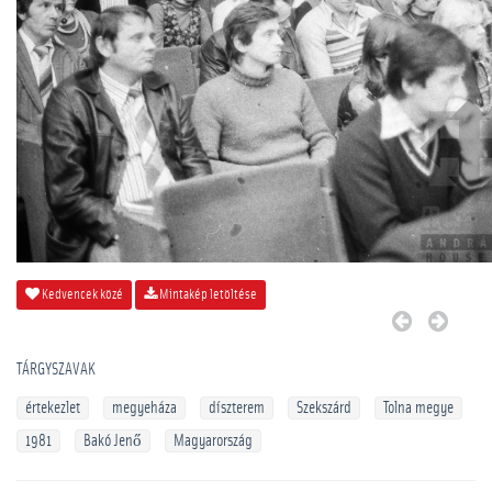
Kedvencek közé
Mintakép letöltése
TÁRGYSZAVAK
értekezlet
megyeháza
díszterem
Szekszárd
Tolna megye
1981
Bakó Jenő
Magyarország