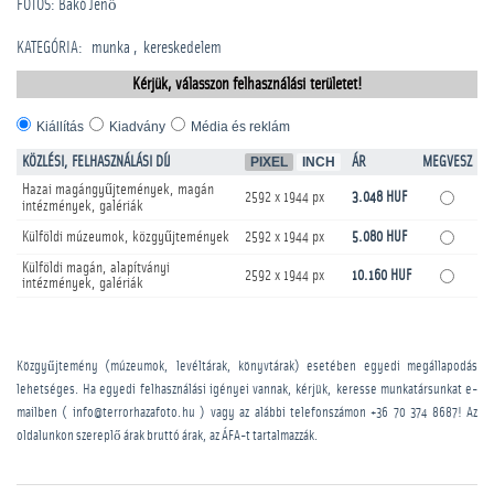
FOTÓS: Bakó Jenő
KATEGÓRIA
:
munka
kereskedelem
Kérjük, válasszon felhasználási területet!
Kiállítás
Kiadvány
Média és reklám
KÖZLÉSI, FELHASZNÁLÁSI DÍJ
PIXEL
INCH
ÁR
MEGVESZ
Hazai magángyűjtemények, magán
2592 x 1944 px
3.048 HUF
intézmények, galériák
Külföldi múzeumok, közgyűjtemények
2592 x 1944 px
5.080 HUF
Külföldi magán, alapítványi
2592 x 1944 px
10.160 HUF
intézmények, galériák
Közgyűjtemény (múzeumok, levéltárak, könyvtárak) esetében egyedi megállapodás
lehetséges. Ha egyedi felhasználási igényei vannak, kérjük, keresse munkatársunkat e-
mailben ( info@terrorhazafoto.hu ) vagy az alábbi telefonszámon
+36 70 374 8687
! Az
oldalunkon szereplő árak bruttó árak, az ÁFA-t tartalmazzák.