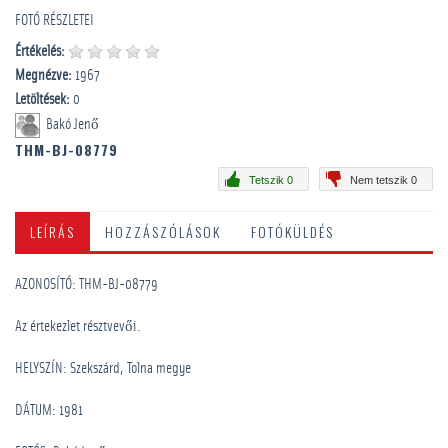
FOTÓ RÉSZLETEI
Értékelés:
Megnézve:
1967
Letöltések:
0
Bakó Jenő
THM-BJ-08779
Tetszik 0
Nem tetszik 0
LEÍRÁS
HOZZÁSZÓLÁSOK
FOTÓKÜLDÉS
AZONOSÍTÓ: THM-BJ-08779
Az értekezlet résztvevői.
HELYSZÍN: Szekszárd, Tolna megye
DÁTUM: 1981