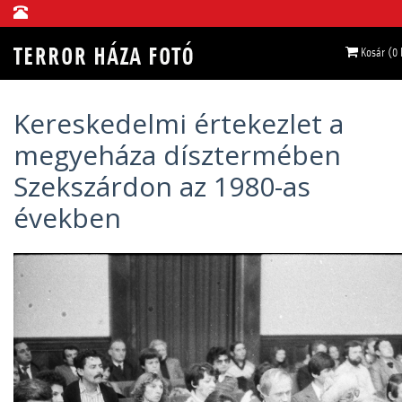
Kosár (0
Kereskedelmi értekezlet a
megyeháza dísztermében
Szekszárdon az 1980-as
években