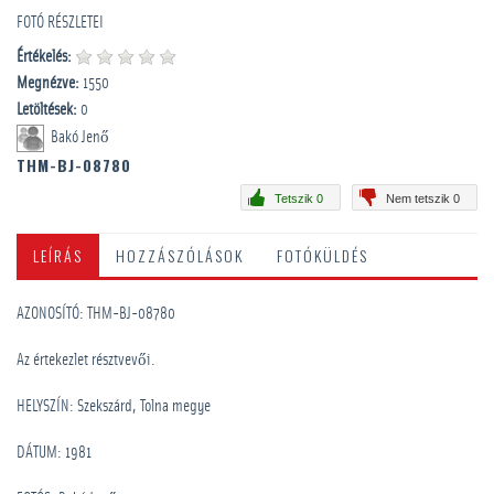
FOTÓ RÉSZLETEI
Értékelés:
Megnézve:
1550
Letöltések:
0
Bakó Jenő
THM-BJ-08780
Tetszik 0
Nem tetszik 0
LEÍRÁS
HOZZÁSZÓLÁSOK
FOTÓKÜLDÉS
AZONOSÍTÓ: THM-BJ-08780
Az értekezlet résztvevői.
HELYSZÍN: Szekszárd, Tolna megye
DÁTUM: 1981