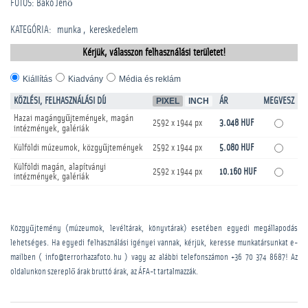
FOTÓS: Bakó Jenő
KATEGÓRIA
:
munka
kereskedelem
Kérjük, válasszon felhasználási területet!
Kiállítás
Kiadvány
Média és reklám
KÖZLÉSI, FELHASZNÁLÁSI DÍJ
PIXEL
INCH
ÁR
MEGVESZ
Hazai magángyűjtemények, magán
2592 x 1944 px
3.048 HUF
intézmények, galériák
Külföldi múzeumok, közgyűjtemények
2592 x 1944 px
5.080 HUF
Külföldi magán, alapítványi
2592 x 1944 px
10.160 HUF
intézmények, galériák
Közgyűjtemény (múzeumok, levéltárak, könyvtárak) esetében egyedi megállapodás
lehetséges. Ha egyedi felhasználási igényei vannak, kérjük, keresse munkatársunkat e-
mailben ( info@terrorhazafoto.hu ) vagy az alábbi telefonszámon
+36 70 374 8687
! Az
oldalunkon szereplő árak bruttó árak, az ÁFA-t tartalmazzák.