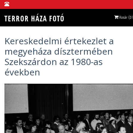
Kosár (0
Kereskedelmi értekezlet a
megyeháza dísztermében
Szekszárdon az 1980-as
években