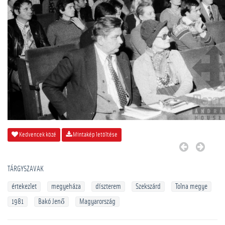
Kedvencek közé
Mintakép letöltése
TÁRGYSZAVAK
értekezlet
megyeháza
díszterem
Szekszárd
Tolna megye
1981
Bakó Jenő
Magyarország