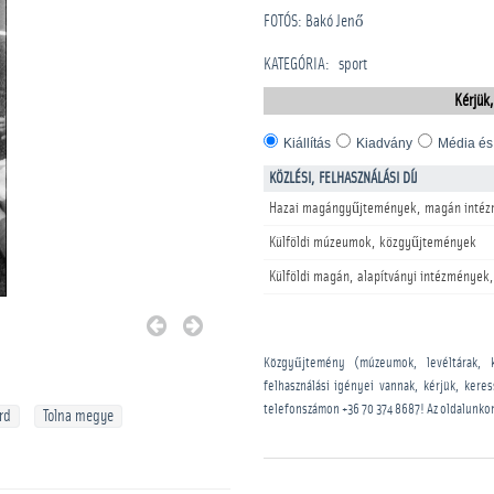
FOTÓS: Bakó Jenő
KATEGÓRIA
:
sport
Kérjük,
Kiállítás
Kiadvány
Média és
KÖZLÉSI, FELHASZNÁLÁSI DÍJ
Hazai magángyűjtemények, magán intéz
Külföldi múzeumok, közgyűjtemények
Külföldi magán, alapítványi intézmények,
Közgyűjtemény (múzeumok, levéltárak, 
felhasználási igényei vannak, kérjük, kere
telefonszámon
+36 70 374 8687
! Az oldalunko
rd
Tolna megye