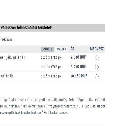
 válasszon felhasználási területet!
 reklám
PIXEL
INCH
ÁR
MEGVESZ
mények, galériák
1116 x 1712 px
3.048 HUF
1116 x 1712 px
5.080 HUF
 galériák
1116 x 1712 px
10.160 HUF
könyvtárak) esetében egyedi megállapodás lehetséges. Ha egyedi
sse munkatársunkat e-mailben ( info@terrorhazafoto.hu ) vagy az alábbi
n szereplő árak bruttó árak, az ÁFA-t tartalmazzák.