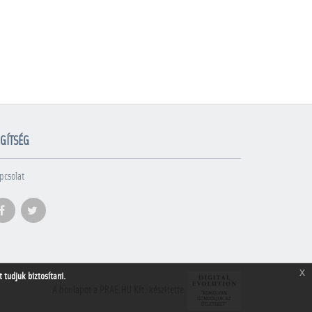
GÍTSÉG
pcsolat
x
tudjuk biztosítani.
A honlapot a PRAE.HU Kft. készítette