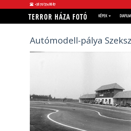
+36 70/374 86 87
KÉPEK
DIAFIL
Autómodell-pálya Szeks