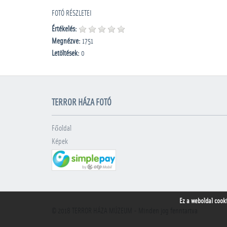
FOTÓ RÉSZLETEI
Értékelés:
Megnézve:
1751
Letöltések:
0
TERROR HÁZA FOTÓ
Főoldal
Képek
Ez a weboldal cook
© 2018
TERROR HÁZA MÚZEUM
- Minden jog fenntartva