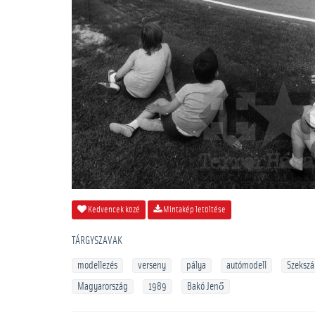
Kedvencek közé
Mintakép letöltése
TÁRGYSZAVAK
modellezés
verseny
pálya
autómodell
Szekszá
Magyarország
1989
Bakó Jenő