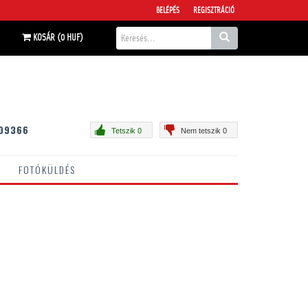
BELÉPÉS
REGISZTRÁCIÓ
KOSÁR (0 HUF)
09366
Tetszik 0
Nem tetszik 0
FOTÓKÜLDÉS