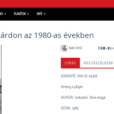
MEK
PLAKÁTOK
INFÓ
zárdon az 1980-as években
THM-BJ-
Bakó Jenő
LEÍRÁS
HOZZÁSZÓLÁSOK
AZONOSÍTÓ: THM-BJ-09366
Verseny a pályán.
HELYSZÍN: Szekszárd, Tolna megye
DÁTUM: 1989