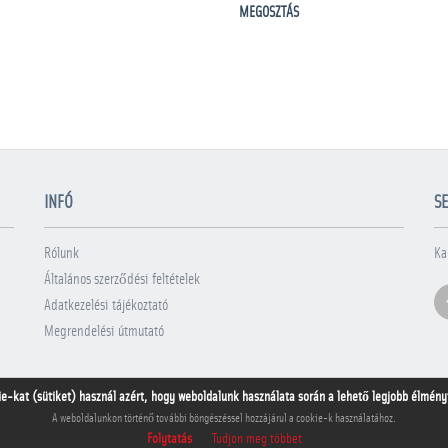
MEGOSZTÁS
INFÓ
SE
Rólunk
Ka
Általános szerződési feltételek
Adatkezelési tájékoztató
Megrendelési útmutató
ie-kat (sütiket) használ azért, hogy weboldalunk használata során a lehető legjobb élményt 
A weboldalunkon történő további böngészéssel hozzájárul a cookie-k használatához.
Folytatás
Tudjon meg többet