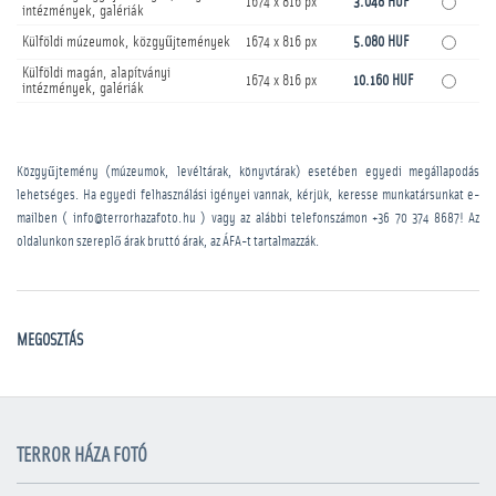
1674 x 816 px
3.048 HUF
intézmények, galériák
Külföldi múzeumok, közgyűjtemények
1674 x 816 px
5.080 HUF
Külföldi magán, alapítványi
1674 x 816 px
10.160 HUF
intézmények, galériák
Közgyűjtemény (múzeumok, levéltárak, könyvtárak) esetében egyedi megállapodás
lehetséges. Ha egyedi felhasználási igényei vannak, kérjük, keresse munkatársunkat e-
mailben ( info@terrorhazafoto.hu ) vagy az alábbi telefonszámon
+36 70 374 8687
! Az
oldalunkon szereplő árak bruttó árak, az ÁFA-t tartalmazzák.
MEGOSZTÁS
TERROR HÁZA FOTÓ