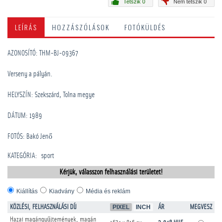
Tetszik 0
Nem tetszik 0
LEÍRÁS
HOZZÁSZÓLÁSOK
FOTÓKÜLDÉS
AZONOSÍTÓ: THM-BJ-09367
Verseny a pályán.
HELYSZÍN: Szekszárd, Tolna megye
DÁTUM: 1989
FOTÓS: Bakó Jenő
KATEGÓRIA
:
sport
Kérjük, válasszon felhasználási területet!
Kiállítás
Kiadvány
Média és reklám
KÖZLÉSI, FELHASZNÁLÁSI DÍJ
PIXEL
INCH
ÁR
MEGVESZ
Hazai magángyűjtemények, magán