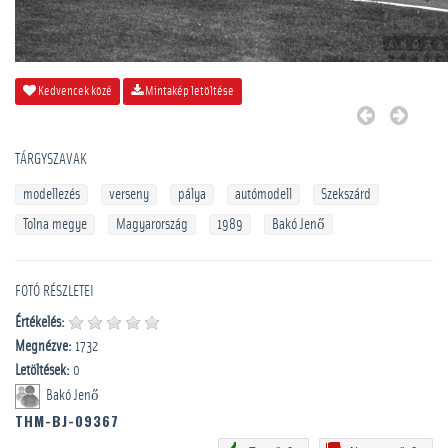
Kedvencek közé
Mintakép letöltése
TÁRGYSZAVAK
modellezés
verseny
pálya
autómodell
Szekszárd
Tolna megye
Magyarország
1989
Bakó Jenő
FOTÓ RÉSZLETEI
Értékelés:
Megnézve:
1732
Letöltések:
0
Bakó Jenő
THM-BJ-09367