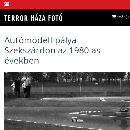
Kosár (0
Autómodell-pálya
Szekszárdon az 1980-as
években