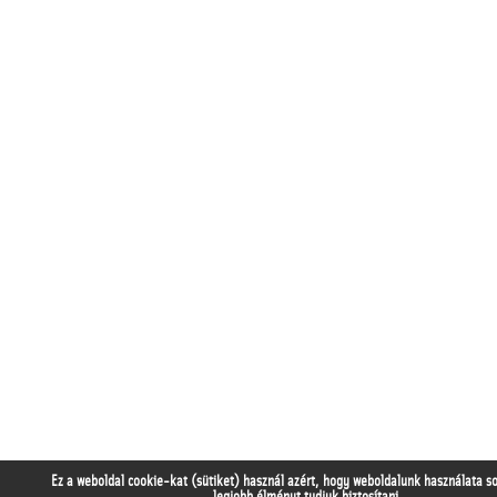
Ez a weboldal cookie-kat (sütiket) használ azért, hogy weboldalunk használata s
legjobb élményt tudjuk biztosítani.