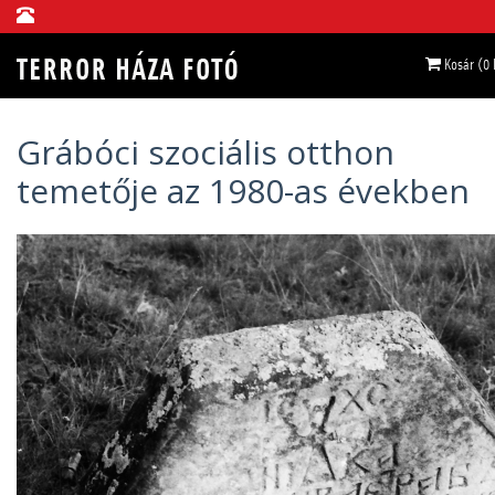
Kosár (0
Grábóci szociális otthon
temetője az 1980-as években