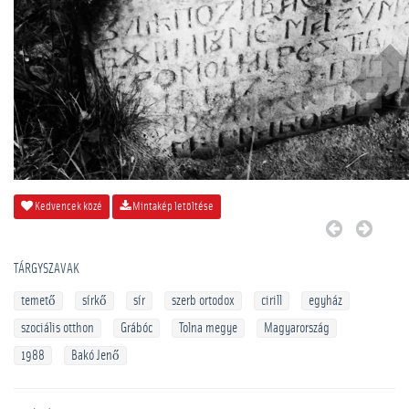
Kedvencek közé
Mintakép letöltése
TÁRGYSZAVAK
temető
sírkő
sír
szerb ortodox
cirill
egyház
szociális otthon
Grábóc
Tolna megye
Magyarország
1988
Bakó Jenő