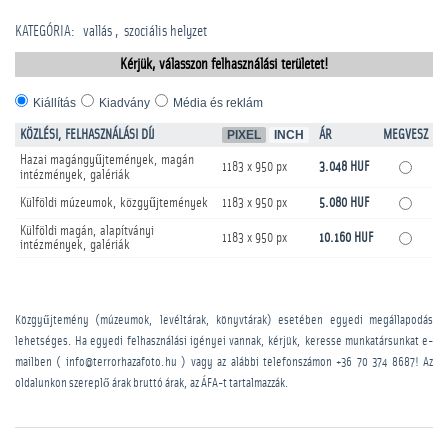
KATEGÓRIA
:
vallás
szociális helyzet
Kérjük, válasszon felhasználási területet!
Kiállítás
Kiadvány
Média és reklám
KÖZLÉSI, FELHASZNÁLÁSI DÍJ
PIXEL
INCH
ÁR
MEGVESZ
Hazai magángyűjtemények, magán
1183 x 950 px
3.048 HUF
intézmények, galériák
Külföldi múzeumok, közgyűjtemények
1183 x 950 px
5.080 HUF
Külföldi magán, alapítványi
1183 x 950 px
10.160 HUF
intézmények, galériák
Közgyűjtemény (múzeumok, levéltárak, könyvtárak) esetében egyedi megállapodás
lehetséges. Ha egyedi felhasználási igényei vannak, kérjük, keresse munkatársunkat e-
mailben ( info@terrorhazafoto.hu ) vagy az alábbi telefonszámon
+36 70 374 8687
! Az
oldalunkon szereplő árak bruttó árak, az ÁFA-t tartalmazzák.