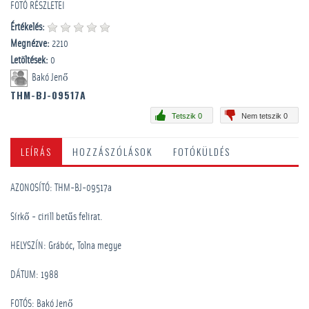
FOTÓ RÉSZLETEI
Értékelés:
Megnézve:
2210
Letöltések:
0
Bakó Jenő
THM-BJ-09517A
Tetszik 0
Nem tetszik 0
LEÍRÁS
HOZZÁSZÓLÁSOK
FOTÓKÜLDÉS
AZONOSÍTÓ: THM-BJ-09517a
Sírkő - cirill betűs felirat.
HELYSZÍN: Grábóc, Tolna megye
DÁTUM: 1988
FOTÓS: Bakó Jenő