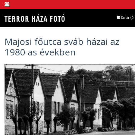
Kosár (0
Majosi főutca sváb házai az
1980-as években