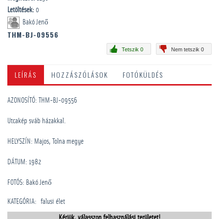
Letöltések:
0
Bakó Jenő
THM-BJ-09556
Tetszik 0
Nem tetszik 0
LEÍRÁS
HOZZÁSZÓLÁSOK
FOTÓKÜLDÉS
AZONOSÍTÓ: THM-BJ-09556
Utcakép sváb házakkal.
HELYSZÍN: Majos, Tolna megye
DÁTUM: 1982
FOTÓS: Bakó Jenő
KATEGÓRIA
:
falusi élet
Kérjük, válasszon felhasználási területet!