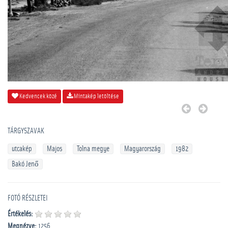
Kedvencek közé
Mintakép letöltése
TÁRGYSZAVAK
utcakép
Majos
Tolna megye
Magyarország
1982
Bakó Jenő
FOTÓ RÉSZLETEI
Értékelés:
Megnézve:
1256