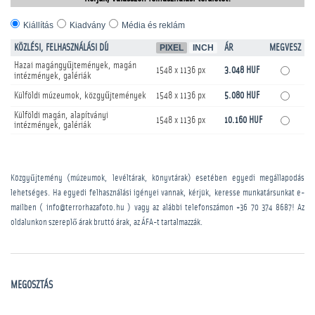
Kiállítás
Kiadvány
Média és reklám
KÖZLÉSI, FELHASZNÁLÁSI DÍJ
PIXEL
INCH
ÁR
MEGVESZ
Hazai magángyűjtemények, magán
1548 x 1136 px
3.048 HUF
intézmények, galériák
Külföldi múzeumok, közgyűjtemények
1548 x 1136 px
5.080 HUF
Külföldi magán, alapítványi
1548 x 1136 px
10.160 HUF
intézmények, galériák
Közgyűjtemény (múzeumok, levéltárak, könyvtárak) esetében egyedi megállapodás
lehetséges. Ha egyedi felhasználási igényei vannak, kérjük, keresse munkatársunkat e-
mailben ( info@terrorhazafoto.hu ) vagy az alábbi telefonszámon
+36 70 374 8687
! Az
oldalunkon szereplő árak bruttó árak, az ÁFA-t tartalmazzák.
MEGOSZTÁS