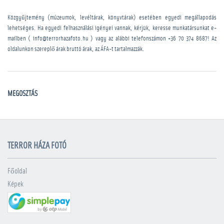
Közgyűjtemény (múzeumok, levéltárak, könyvtárak) esetében egyedi megállapodás
lehetséges. Ha egyedi felhasználási igényei vannak, kérjük, keresse munkatársunkat e-
mailben ( info@terrorhazafoto.hu ) vagy az alábbi telefonszámon
+36 70 374 8687
! Az
oldalunkon szereplő árak bruttó árak, az ÁFA-t tartalmazzák.
MEGOSZTÁS
TERROR HÁZA FOTÓ
Főoldal
Képek