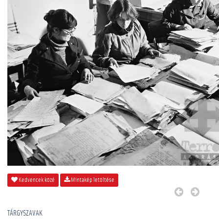
Kedvencek közé
Mintakép letöltése
TÁRGYSZAVAK