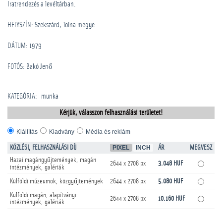
Iratrendezés a levéltárban.
HELYSZÍN: Szekszárd, Tolna megye
DÁTUM: 1979
FOTÓS: Bakó Jenő
KATEGÓRIA
:
munka
Kérjük, válasszon felhasználási területet!
Kiállítás
Kiadvány
Média és reklám
KÖZLÉSI, FELHASZNÁLÁSI DÍJ
PIXEL
INCH
ÁR
MEGVESZ
Hazai magángyűjtemények, magán
2644 x 2708 px
3.048 HUF
intézmények, galériák
Külföldi múzeumok, közgyűjtemények
2644 x 2708 px
5.080 HUF
Külföldi magán, alapítványi
2644 x 2708 px
10.160 HUF
intézmények, galériák