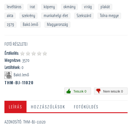
levéltáros
irat
köpeny
okmány
virág
plakát
akta
szekrény
munkahelyi élet
Szekszárd
Tolna megye
1979
Bakó Jenő
Magyarország
FOTÓ RÉSZLETEI
Értékelés:
Megnézve:
3570
Letöltések:
0
Bakó Jenő
THM-BJ-11020
Tetszik 0
Nem tetszik 0
LEÍRÁS
HOZZÁSZÓLÁSOK
FOTÓKÜLDÉS
AZONOSÍTÓ: THM-BJ-11020