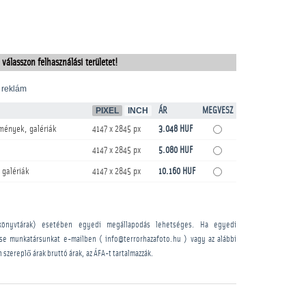
 válasszon felhasználási területet!
 reklám
PIXEL
INCH
ÁR
MEGVESZ
mények, galériák
4147 x 2845 px
3.048 HUF
4147 x 2845 px
5.080 HUF
 galériák
4147 x 2845 px
10.160 HUF
könyvtárak) esetében egyedi megállapodás lehetséges. Ha egyedi
sse munkatársunkat e-mailben ( info@terrorhazafoto.hu ) vagy az alábbi
n szereplő árak bruttó árak, az ÁFA-t tartalmazzák.