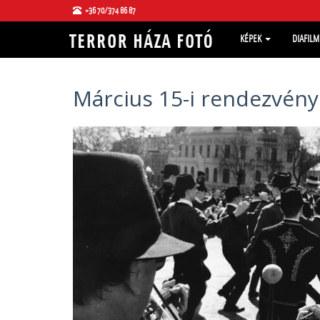
+36 70/374 86 87
KÉPEK
DIAFIL
Március 15-i rendezvény