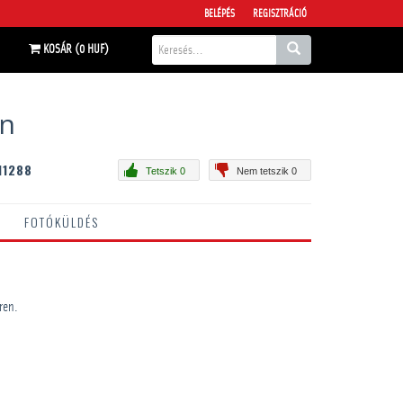
BELÉPÉS
REGISZTRÁCIÓ
KOSÁR (0 HUF)
en
11288
Tetszik 0
Nem tetszik 0
FOTÓKÜLDÉS
ren.