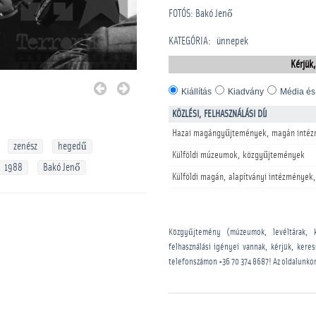
FOTÓS: Bakó Jenő
KATEGÓRIA
:
­ünnepek
Kérjük,
Kiállítás
Kiadvány
Média és
KÖZLÉSI, FELHASZNÁLÁSI DÍJ
Hazai magángyűjtemények, magán intéz
zenész
hegedű
Külföldi múzeumok, közgyűjtemények
1988
Bakó Jenő
Külföldi magán, alapítványi intézmények,
Közgyűjtemény (múzeumok, levéltárak, 
felhasználási igényei vannak, kérjük, kere
telefonszámon
+36 70 374 8687
! Az oldalunko