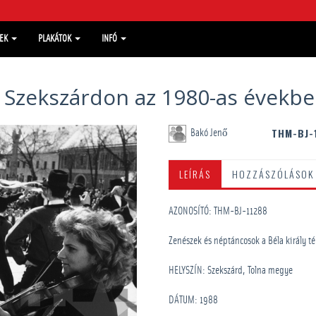
MEK
PLAKÁTOK
INFÓ
 Szekszárdon az 1980-as évekb
THM-BJ-
Bakó Jenő
LEÍRÁS
HOZZÁSZÓLÁSOK
AZONOSÍTÓ: THM-BJ-11288
Zenészek és néptáncosok a Béla király té
HELYSZÍN: Szekszárd, Tolna megye
DÁTUM: 1988