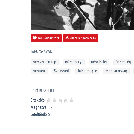
Kedvencek közé
Mintakép letöltése
TÁRGYSZAVAK
nemzeti ünnep
március 15.
népviselet
ünnepség
néptánc
Szekszárd
Tolna megye
Magyarország
FOTÓ RÉSZLETEI
Értékelés:
Megnézve:
879
Letöltések:
0