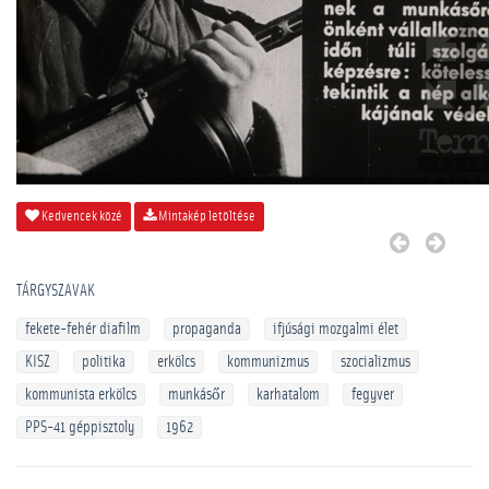
Kedvencek közé
Mintakép letöltése
TÁRGYSZAVAK
fekete-fehér diafilm
propaganda
ifjúsági mozgalmi élet
KISZ
politika
erkölcs
kommunizmus
szocializmus
kommunista erkölcs
munkásőr
karhatalom
fegyver
PPS-41 géppisztoly
1962