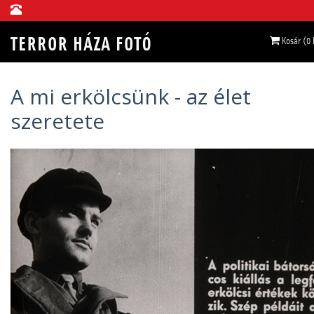
Kosár (0
A mi erkölcsünk - az élet
szeretete