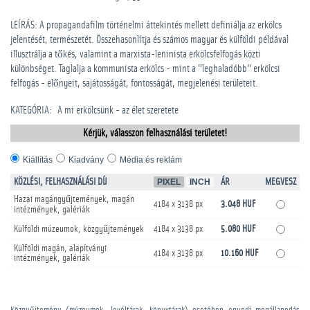
LEÍRÁS: A propagandafilm történelmi áttekintés mellett definiálja az erkölcs
jelentését, természetét. Összehasonlítja és számos magyar és külföldi példával
illusztrálja a tőkés, valamint a marxista-leninista erkölcsfelfogás közti
különbséget. Taglalja a kommunista erkölcs - mint a "leghaladóbb" erkölcsi
felfogás - előnyeit, sajátosságát, fontosságát, megjelenési területeit.
KATEGÓRIA
:
A mi erkölcsünk - az élet szeretete
Kérjük, válasszon felhasználási területet!
Kiállítás
Kiadvány
Média és reklám
KÖZLÉSI, FELHASZNÁLÁSI DÍJ
PIXEL
INCH
ÁR
MEGVESZ
Hazai magángyűjtemények, magán
4184 x 3138 px
3.048 HUF
intézmények, galériák
Külföldi múzeumok, közgyűjtemények
4184 x 3138 px
5.080 HUF
Külföldi magán, alapítványi
4184 x 3138 px
10.160 HUF
intézmények, galériák