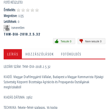
FOTÓ RÉSZLETEI
Értékelés:
Megnézve:
1135
Letöltések:
0
ismeretlen
THM-DIA-2018.2.5.32
Tetszik 0
Nem tetszik 0
LEÍRÁS
HOZZÁSZÓLÁSOK
FOTÓKÜLDÉS
LELTÁRI SZÁM: THM-DIA-2018.2.5.32
KIADÓ: Magyar Diafilmgyártó Vállalat, Budapest a Magyar Kommunista Ifjúsági
Szövetség Központi Bizottsága Agitációs és Propaganda Osztályának
megbízásából
KIADÁS DÁTUMA: 1962
TECHNIKA: fekete-fehér szalagos, 39 kocka