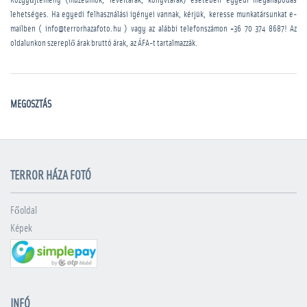
Közgyűjtemény (múzeumok, levéltárak, könyvtárak) esetében egyedi megállapodás
lehetséges. Ha egyedi felhasználási igényei vannak, kérjük, keresse munkatársunkat e-
mailben ( info@terrorhazafoto.hu ) vagy az alábbi telefonszámon
+36 70 374 8687
! Az
oldalunkon szereplő árak bruttó árak, az ÁFA-t tartalmazzák.
MEGOSZTÁS
TERROR HÁZA FOTÓ
Főoldal
Képek
INFÓ