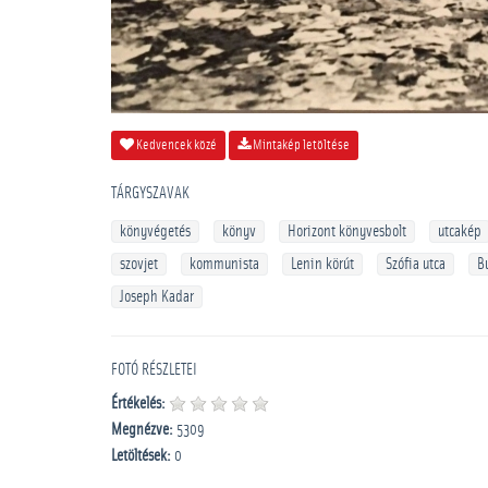
Kedvencek közé
Mintakép letöltése
TÁRGYSZAVAK
könyvégetés
könyv
Horizont könyvesbolt
utcakép
szovjet
kommunista
Lenin körút
Szófia utca
B
Joseph Kadar
FOTÓ RÉSZLETEI
Értékelés:
Megnézve:
5309
Letöltések:
0