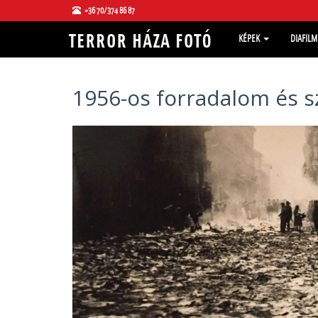
+36 70/374 86 87
KÉPEK
DIAFIL
1956-os forradalom és 