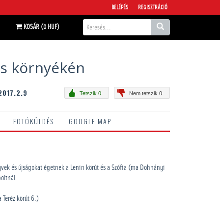
BELÉPÉS
REGISZTRÁCIÓ
KOSÁR (0 HUF)
és környékén
2017.2.9
Tetszik 0
Nem tetszik 0
FOTÓKÜLDÉS
GOOGLE MAP
ek és újságokat égetnek a Lenin körút és a Szófia (ma Dohnányi
oltnál.
 Teréz körút 6.)