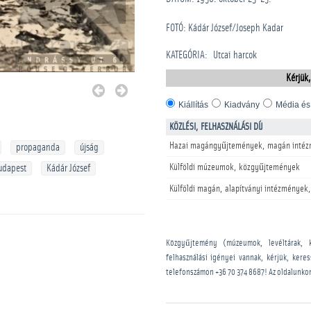
FOTÓ: Kádár József/Joseph Kadar
KATEGÓRIA
:
Utcai harcok
Kérjük,
Kiállítás
Kiadvány
Média és
KÖZLÉSI, FELHASZNÁLÁSI DÍJ
Hazai magángyűjtemények, magán intéz
propaganda
újság
Külföldi múzeumok, közgyűjtemények
udapest
Kádár József
Külföldi magán, alapítványi intézmények,
Közgyűjtemény (múzeumok, levéltárak, 
felhasználási igényei vannak, kérjük, kere
telefonszámon
+36 70 374 8687
! Az oldalunko