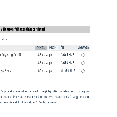
 válasszon felhasználási területet!
 reklám
PIXEL
INCH
ÁR
MEGVESZ
mények, galériák
1088 x 757 px
3.048 HUF
1088 x 757 px
5.080 HUF
 galériák
1088 x 757 px
10.160 HUF
könyvtárak) esetében egyedi megállapodás lehetséges. Ha egyedi
sse munkatársunkat e-mailben ( info@terrorhazafoto.hu ) vagy az alábbi
n szereplő árak bruttó árak, az ÁFA-t tartalmazzák.