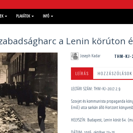
MEK
PLAKÁTOK
INFÓ
szabadságharc a Lenin körúton 
THM-KJ-
Joseph Kadar
LEÍRÁS
HOZZÁSZÓLÁSOK
LELTÁRI SZÁM: THM-KJ-2017.2.9
Szovjet és kommunista propaganda könyv
Ernő) utca sarkán álló Horizont könyvesb
HELYSZÍN: Budapest, Lenin körút 64. (ma
DÁTUM: 1956. október 23-25.