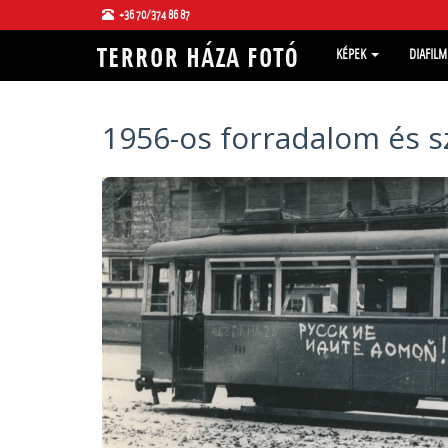
+36 70/374 86 87
KÉPEK
DIAFIL
1956-os forradalom és s