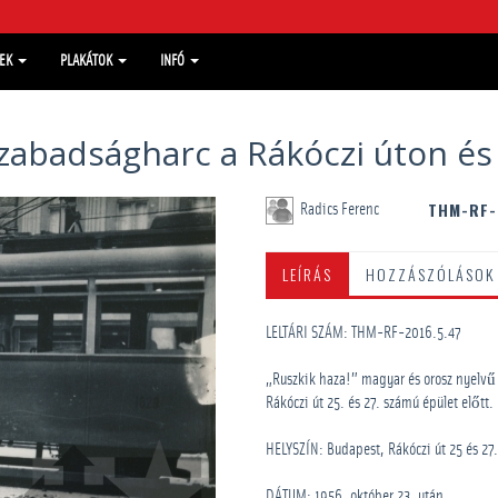
MEK
PLAKÁTOK
INFÓ
zabadságharc a Rákóczi úton é
THM-RF-
Radics Ferenc
LEÍRÁS
HOZZÁSZÓLÁSOK
LELTÁRI SZÁM: THM-RF-2016.5.47
„Ruszkik haza!” magyar és orosz nyelvű 
Rákóczi út 25. és 27. számú épület előtt.
HELYSZÍN: Budapest, Rákóczi út 25 és 27.
DÁTUM: 1956. október 23. után