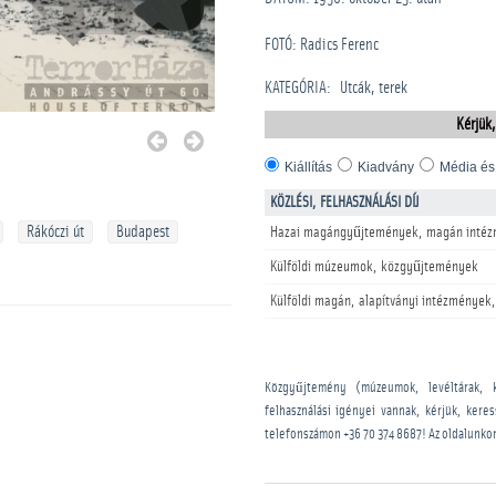
FOTÓ: Radics Ferenc
KATEGÓRIA
:
Utcák, terek
Kérjük,
Kiállítás
Kiadvány
Média és
KÖZLÉSI, FELHASZNÁLÁSI DÍJ
Rákóczi út
Budapest
Hazai magángyűjtemények, magán intéz
Külföldi múzeumok, közgyűjtemények
Külföldi magán, alapítványi intézmények,
Közgyűjtemény (múzeumok, levéltárak, 
felhasználási igényei vannak, kérjük, kere
telefonszámon
+36 70 374 8687
! Az oldalunko