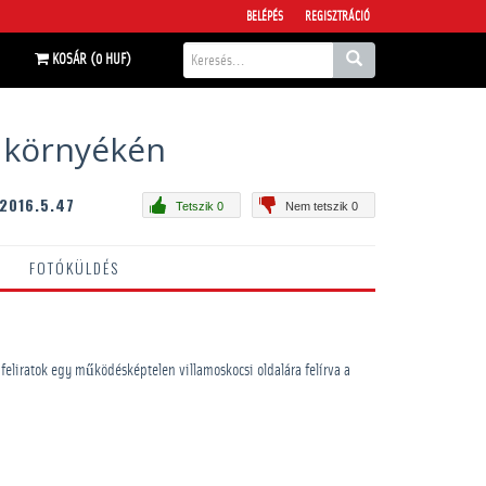
BELÉPÉS
REGISZTRÁCIÓ
KOSÁR (0 HUF)
s környékén
2016.5.47
Tetszik 0
Nem tetszik 0
FOTÓKÜLDÉS
feliratok egy működésképtelen villamoskocsi oldalára felírva a