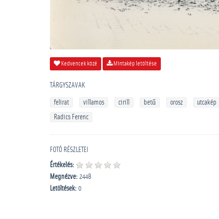
Kedvencek közé
Mintakép letöltése
TÁRGYSZAVAK
felirat
villamos
cirill
betű
orosz
utcakép
Radics Ferenc
FOTÓ RÉSZLETEI
Értékelés:
Megnézve:
2448
Letöltések:
0