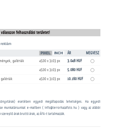
 válasszon felhasználási területet!
 reklám
PIXEL
INCH
ÁR
MEGVESZ
mények, galériák
4500 x 3103 px
3.048 HUF
4500 x 3103 px
5.080 HUF
 galériák
4500 x 3103 px
10.160 HUF
könyvtárak) esetében egyedi megállapodás lehetséges. Ha egyedi
sse munkatársunkat e-mailben ( info@terrorhazafoto.hu ) vagy az alábbi
n szereplő árak bruttó árak, az ÁFA-t tartalmazzák.