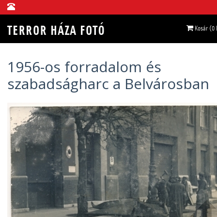
Kosár (0
1956-os forradalom és
szabadságharc a Belvárosban