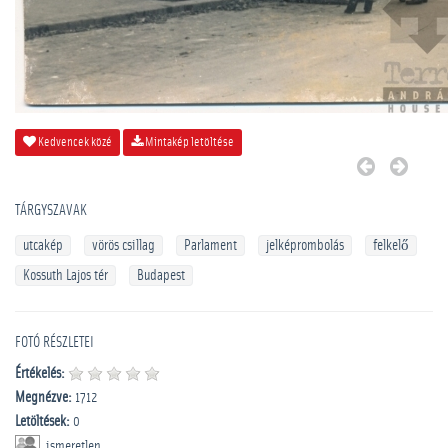
Kedvencek közé
Mintakép letöltése
TÁRGYSZAVAK
utcakép
vörös csillag
Parlament
jelképrombolás
felkelő
Kossuth Lajos tér
Budapest
FOTÓ RÉSZLETEI
Értékelés:
Megnézve:
1712
Letöltések:
0
ismeretlen