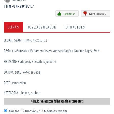
THM-UN-2018.1.7
Tetszik 0
Nem tetszik 0
LEÍRÁS
HOZZÁSZÓLÁSOK
FOTÓKÜLDÉS
LELTÁRI SZÁM: THM-UN-2018.1.7
Férfiak szétzúzzák a Parlament levert vörös csillagát a Kossuth Lajos téren.
HELYSZÍN: Budapest, Kossuth Lajos tér 4.
DÁTUM: 1956. október vége
FOTÓ: ismeretlen
KATEGÓRIA
:
Jelkép, szobor
Kérjük, válasszon felhasználási területet!
Kiállítás
Kiadvány
Média és reklám