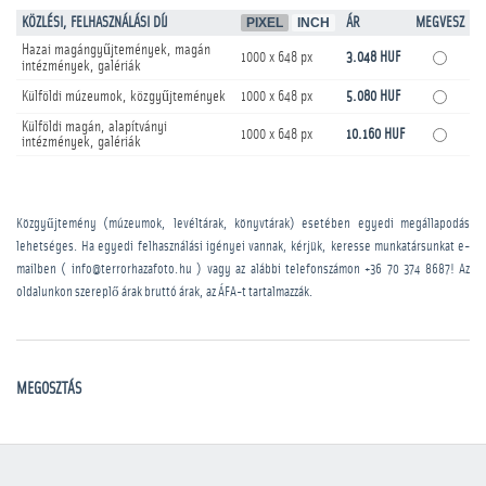
KÖZLÉSI, FELHASZNÁLÁSI DÍJ
PIXEL
INCH
ÁR
MEGVESZ
Hazai magángyűjtemények, magán
1000 x 648 px
3.048 HUF
intézmények, galériák
Külföldi múzeumok, közgyűjtemények
1000 x 648 px
5.080 HUF
Külföldi magán, alapítványi
1000 x 648 px
10.160 HUF
intézmények, galériák
Közgyűjtemény (múzeumok, levéltárak, könyvtárak) esetében egyedi megállapodás
lehetséges. Ha egyedi felhasználási igényei vannak, kérjük, keresse munkatársunkat e-
mailben ( info@terrorhazafoto.hu ) vagy az alábbi telefonszámon
+36 70 374 8687
! Az
oldalunkon szereplő árak bruttó árak, az ÁFA-t tartalmazzák.
MEGOSZTÁS