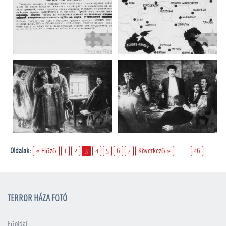
Oldalak:
« Előző
1
2
3
4
5
6
7
Következő »
...
46
TERROR HÁZA FOTÓ
Főoldal