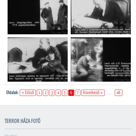
Oldalak:
« Előző
1
2
3
4
5
6
7
Következő »
...
46
TERROR HÁZA FOTÓ