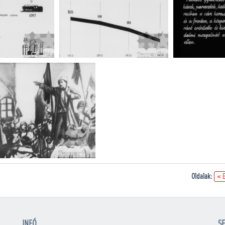
Oldalak:
« 
INFÓ
SE