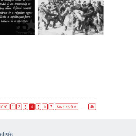
Előző
1
2
3
4
5
6
7
Következő »
...
46
GÍTSÉG