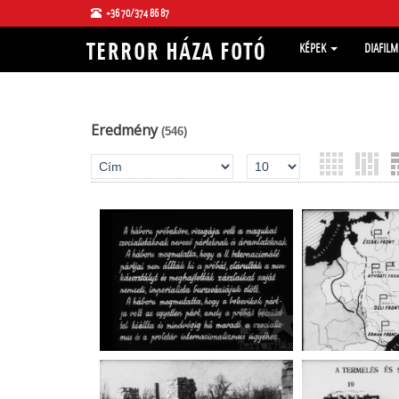
+36 70/374 86 87
KÉPEK
DIAFIL
Eredmény
(546)