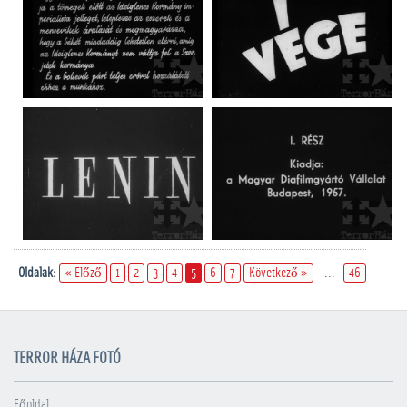
Oldalak:
« Előző
1
2
3
4
5
6
7
Következő »
...
46
TERROR HÁZA FOTÓ
Főoldal