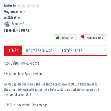
Értékelés:
Megnézve:
2007
Letöltések:
0
Bakó Jenő
THM-BJ-00072
Tetszik 0
Nem tetszik 0
LEÍRÁS
HOZZÁSZÓLÁSOK
FOTÓKÜLDÉS
AZONOSÍTÓ: THM-BJ-00072
Két katona beszélget a sorban.
[A Magyar Néphadsereg 1951 és 1990 között működött. Sorállományát az
általános hadkötelezettség szerint a határozott idejű sorkatonai szolgálatra
behívottak alkották.]
HELYSZÍN: Szekszárd, Tolna megye