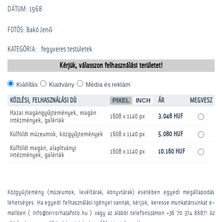
DÁTUM: 1968
FOTÓS: Bakó Jenő
KATEGÓRIA
:
­fegyveres testületek
Kérjük, válasszon felhasználási területet!
Kiállítás
Kiadvány
Média és reklám
KÖZLÉSI, FELHASZNÁLÁSI DÍJ
PIXEL
INCH
ÁR
MEGVESZ
Hazai magángyűjtemények, magán
1608 x 1140 px
3.048 HUF
intézmények, galériák
Külföldi múzeumok, közgyűjtemények
1608 x 1140 px
5.080 HUF
Külföldi magán, alapítványi
1608 x 1140 px
10.160 HUF
intézmények, galériák
Közgyűjtemény (múzeumok, levéltárak, könyvtárak) esetében egyedi megállapodás
lehetséges. Ha egyedi felhasználási igényei vannak, kérjük, keresse munkatársunkat e-
mailben ( info@terrorhazafoto.hu ) vagy az alábbi telefonszámon
+36 70 374 8687
! Az