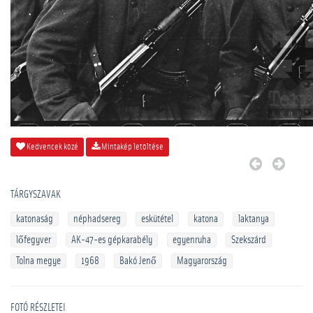
Kedvencek közé
Mintakép letöltése
TÁRGYSZAVAK
katonaság
néphadsereg
eskütétel
katona
laktanya
lőfegyver
AK-47-es gépkarabély
egyenruha
Szekszárd
Tolna megye
1968
Bakó Jenő
Magyarország
FOTÓ RÉSZLETEI