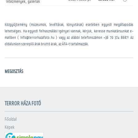
intézmények, galériák
Közgyűjtemény (múzeumok, levéltárak, könyvtárak) esetében egyedi megállapodás
lehetséges. Ha egyedi felhasználási igényei vannak, kérjük, keresse munkatársunkat e-
mailben ( info@terrorhazafoto.hu ) vagy az alábbi telefonszámon
+36 70 374 8687
! Az
oldalunkon szereplő árak bruttó árak, az ÁFA-t tartalmazzák.
MEGOSZTÁS
TERROR HÁZA FOTÓ
Főoldal
Képek