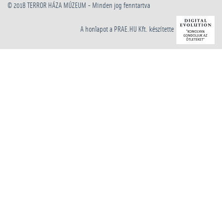
© 2018
TERROR HÁZA MÚZEUM
- Minden jog fenntartva
A honlapot a PRAE.HU Kft. készítette