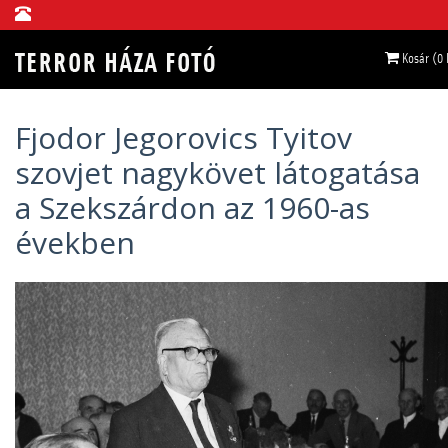
Kosár (0
Fjodor Jegorovics Tyitov
szovjet nagykövet látogatása
a Szekszárdon az 1960-as
években