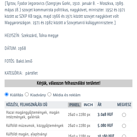
[Tyitov, Fjodor Jegorovics (Szergijev Gorki, 1910. január 8. - Moszkva, 1989.
május 18.) szovjet kommunista politikus, nagykövet, miniszter. 1952 és 1971
között az SZKP KB tagja, majd 1966 és 1971 között szovjet nagykövet volt
Magyarországon. 1971 és 1982 között a Szovjetunió külügyminisztere.]
HELYSZÍN: Szekszárd, Tolna megye
DÁTUM: 1968
FOTÓS: Bakó Jenő
KATEGÓRIA
:
pártélet
Kérjük, válasszon felhasználási területet!
Kiállítás
Kiadvány
Média és reklám
KÖZLÉSI, FELHASZNÁLÁSI DÍJ
PIXEL
INCH
ÁR
MEGVESZ
Hazai magángyűjtemények, magán
2640 x 2280 px
3.048 HUF
intézmények, galériák
Külföldi múzeumok, közgyűjtemények
2640 x 2280 px
5.080 HUF
Külföldi magán, alapítványi
2640 x 2280 px
10.160 HUF