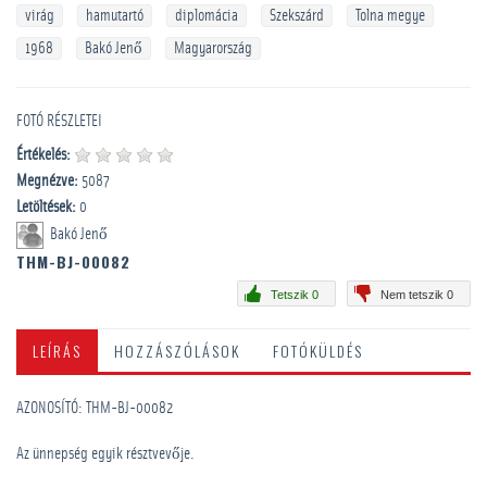
virág
hamutartó
diplomácia
Szekszárd
Tolna megye
1968
Bakó Jenő
Magyarország
FOTÓ RÉSZLETEI
Értékelés:
Megnézve:
5087
Letöltések:
0
Bakó Jenő
THM-BJ-00082
Tetszik 0
Nem tetszik 0
LEÍRÁS
HOZZÁSZÓLÁSOK
FOTÓKÜLDÉS
AZONOSÍTÓ: THM-BJ-00082
Az ünnepség egyik résztvevője.