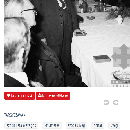
Kedvencek közé
Mintakép letöltése
TÁRGYSZAVAK
szocialista országok
kitüntetés
szódásüveg
pohár
üveg