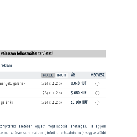
 válasszon felhasználási területet!
 reklám
PIXEL
INCH
ÁR
MEGVESZ
mények, galériák
1724 x 1112 px
3.048 HUF
1724 x 1112 px
5.080 HUF
 galériák
1724 x 1112 px
10.160 HUF
könyvtárak) esetében egyedi megállapodás lehetséges. Ha egyedi
sse munkatársunkat e-mailben ( info@terrorhazafoto.hu ) vagy az alábbi