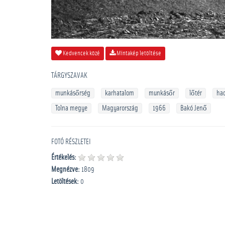
Kedvencek közé
Mintakép letöltése
TÁRGYSZAVAK
munkásőrség
karhatalom
munkásőr
lőtér
had
Tolna megye
Magyarország
1966
Bakó Jenő
FOTÓ RÉSZLETEI
Értékelés:
Megnézve:
1809
Letöltések:
0