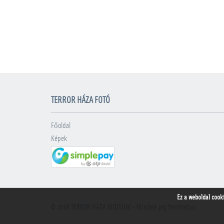
TERROR HÁZA FOTÓ
Főoldal
Képek
Ez a weboldal cook
© 2018
TERROR HÁZA MÚZEUM
- Minden jog fenntartva