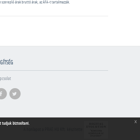
n szereplő árak bruttó árak, az ÁFA-t tartalmazzák.
GÍTSÉG
pcsolat
x
tudjuk biztosítani.
A honlapot a PRAE.HU Kft. készítette