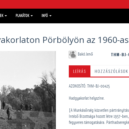
MEK
PLAKÁTOK
INFÓ
akorlaton Pörbölyön az 1960-a
THM-BJ-
Bakó Jenő
LEÍRÁS
HOZZÁSZÓLÁSOK
AZONOSÍTÓ: THM-BJ-00425
Hadgyakorlat helyszíne.
[A Munkásőrség közvetlen pártirányítás 
Intéző Bizottsága hozott létre 1957-ben
fegyveres támogatására. Párthadseregkén