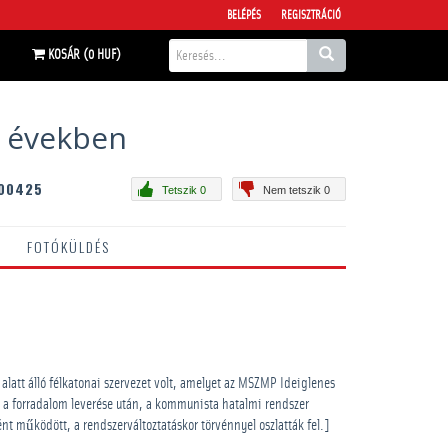
BELÉPÉS
REGISZTRÁCIÓ
KOSÁR (0 HUF)
s években
00425
Tetszik 0
Nem tetszik 0
FOTÓKÜLDÉS
alatt álló félkatonai szervezet volt, amelyet az MSZMP Ideiglenes
, a forradalom leverése után, a kommunista hatalmi rendszer
t működött, a rendszerváltoztatáskor törvénnyel oszlatták fel.]