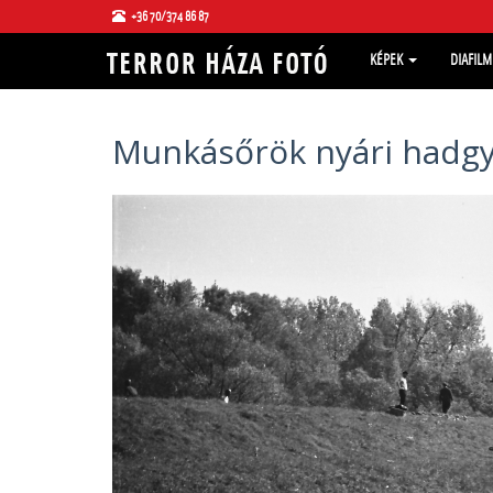
+36 70/374 86 87
KÉPEK
DIAFIL
Munkásőrök nyári hadgy