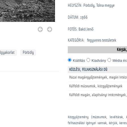
HELYSZÍN: Pörböly, Tolna megye
DÁTUM: 1966
FOTÓS: Bakó Jenő
KATEGÓRIA
:
­fegyveres testületek
Kérjük,
gyakorlat
Pörböly
Kiállítás
Kiadvány
Média és
KÖZLÉSI, FELHASZNÁLÁSI DÍJ
Hazai magángyűjtemények, magán intéz
Külföldi múzeumok, közgyűjtemények
Külföldi magán, alapítványi intézmények,
Közgyűjtemény (múzeumok, levéltárak, 
felhasználási igényei vannak, kérjük, kere