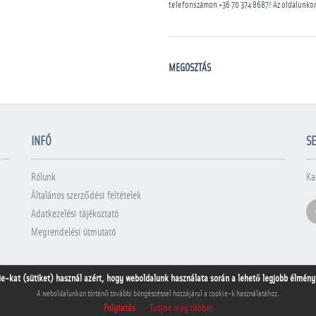
telefonszámon
+36 70 374 8687
! Az oldalunko
MEGOSZTÁS
INFÓ
SE
Rólunk
Ka
Általános szerződési feltételek
Adatkezelési tájékoztató
Megrendelési útmutató
ie-kat (sütiket) használ azért, hogy weboldalunk használata során a lehető legjobb élményt 
A weboldalunkon történő további böngészéssel hozzájárul a cookie-k használatához.
Folytatás
Tudjon meg többet