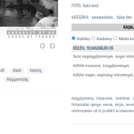
FOTÓS: Bakó Jenő
KATEGÓRIA
:
kereskedelem
falusi élet
Kérjük,
Kiállítás
Kiadvány
Média és
KÖZLÉSI, FELHASZNÁLÁSI DÍJ
Hazai magángyűjtemények, magán intéz
Külföldi múzeumok, közgyűjtemények
ult
eladó
köpeny
Külföldi magán, alapítványi intézmények,
Magyarország
Közgyűjtemény (múzeumok, levéltárak, 
felhasználási igényei vannak, kérjük, kere
telefonszámon
+36 70 374 8687
! Az oldalunko