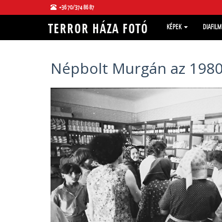
+36 70/374 86 87
KÉPEK
DIAFIL
Népbolt Murgán az 1980