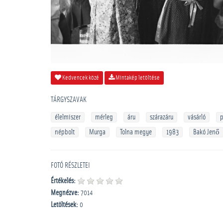
Kedvencek közé
Mintakép letöltése
TÁRGYSZAVAK
élelmiszer
mérleg
áru
szárazáru
vásárló
p
népbolt
Murga
Tolna megye
1983
Bakó Jenő
FOTÓ RÉSZLETEI
Értékelés:
Megnézve:
7014
Letöltések:
0