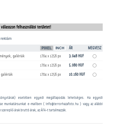
 válasszon felhasználási területet!
 reklám
PIXEL
INCH
ÁR
MEGVESZ
mények, galériák
1704 x 1256 px
3.048 HUF
1704 x 1256 px
5.080 HUF
 galériák
1704 x 1256 px
10.160 HUF
könyvtárak) esetében egyedi megállapodás lehetséges. Ha egyedi
sse munkatársunkat e-mailben ( info@terrorhazafoto.hu ) vagy az alábbi
n szereplő árak bruttó árak, az ÁFA-t tartalmazzák.