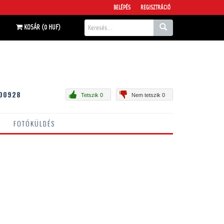
BELÉPÉS
REGISZTRÁCIÓ
KOSÁR (0 HUF)
00928
Tetszik 0
Nem tetszik 0
FOTÓKÜLDÉS