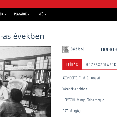
MEK
PLAKÁTOK
INFÓ
-as években
THM-BJ-
Bakó Jenő
LEÍRÁS
HOZZÁSZÓLÁSOK
AZONOSÍTÓ: THM-BJ-00928
Vásárlók a boltban.
HELYSZÍN: Murga, Tolna megye
DÁTUM: 1983