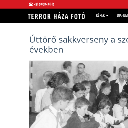
+36 70/374 86 87
KÉPEK
DIAFIL
Úttörő sakkverseny a sze
években