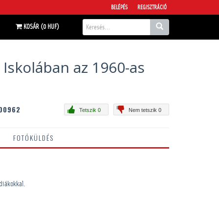
BELÉPÉS
REGISZTRÁCIÓ
KOSÁR (0 HUF)
 Iskolában az 1960-as
00962
Tetszik 0
Nem tetszik 0
FOTÓKÜLDÉS
 diákokkal.