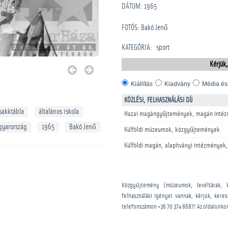
DÁTUM: 1965
FOTÓS: Bakó Jenő
KATEGÓRIA
:
sport
Kérjük,
Kiállítás
Kiadvány
Média és
KÖZLÉSI, FELHASZNÁLÁSI DÍJ
sakktábla
általános iskola
Hazai magángyűjtemények, magán intéz
yarország
1965
Bakó Jenő
Külföldi múzeumok, közgyűjtemények
Külföldi magán, alapítványi intézmények,
Közgyűjtemény (múzeumok, levéltárak, 
felhasználási igényei vannak, kérjük, kere
telefonszámon
+36 70 374 8687
! Az oldalunko