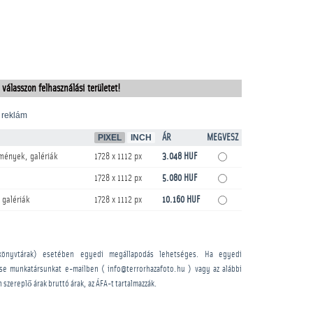
 válasszon felhasználási területet!
 reklám
PIXEL
INCH
ÁR
MEGVESZ
mények, galériák
1728 x 1112 px
3.048 HUF
1728 x 1112 px
5.080 HUF
 galériák
1728 x 1112 px
10.160 HUF
könyvtárak) esetében egyedi megállapodás lehetséges. Ha egyedi
sse munkatársunkat e-mailben ( info@terrorhazafoto.hu ) vagy az alábbi
n szereplő árak bruttó árak, az ÁFA-t tartalmazzák.