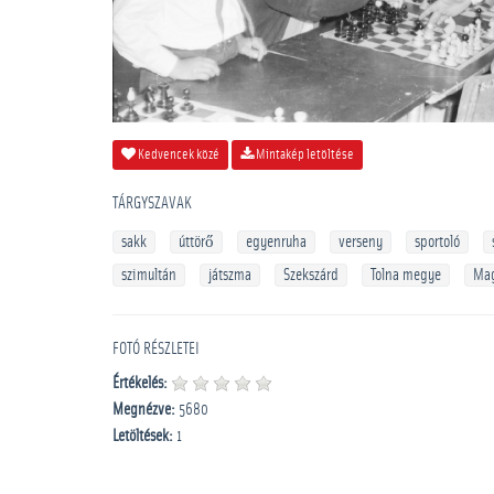
Kedvencek közé
Mintakép letöltése
TÁRGYSZAVAK
sakk
úttörő
egyenruha
verseny
sportoló
szimultán
játszma
Szekszárd
Tolna megye
Mag
FOTÓ RÉSZLETEI
Értékelés:
Megnézve:
5680
Letöltések:
1