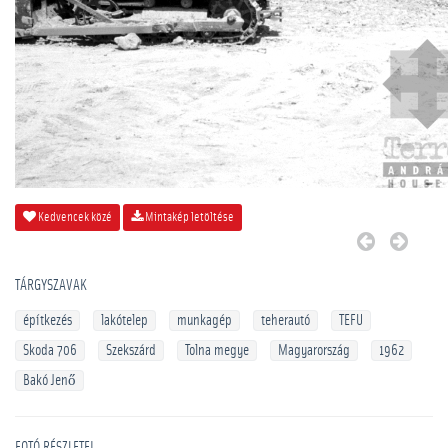
Kedvencek közé
Mintakép letöltése
TÁRGYSZAVAK
építkezés
lakótelep
munkagép
teherautó
TEFU
Skoda 706
Szekszárd
Tolna megye
Magyarország
1962
Bakó Jenő
FOTÓ RÉSZLETEI