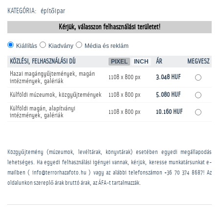
KATEGÓRIA
:
építőipar
Kérjük, válasszon felhasználási területet!
Kiállítás
Kiadvány
Média és reklám
KÖZLÉSI, FELHASZNÁLÁSI DÍJ
PIXEL
INCH
ÁR
MEGVESZ
Hazai magángyűjtemények, magán
1108 x 800 px
3.048 HUF
intézmények, galériák
Külföldi múzeumok, közgyűjtemények
1108 x 800 px
5.080 HUF
Külföldi magán, alapítványi
1108 x 800 px
10.160 HUF
intézmények, galériák
Közgyűjtemény (múzeumok, levéltárak, könyvtárak) esetében egyedi megállapodás
lehetséges. Ha egyedi felhasználási igényei vannak, kérjük, keresse munkatársunkat e-
mailben ( info@terrorhazafoto.hu ) vagy az alábbi telefonszámon
+36 70 374 8687
! Az
oldalunkon szereplő árak bruttó árak, az ÁFA-t tartalmazzák.