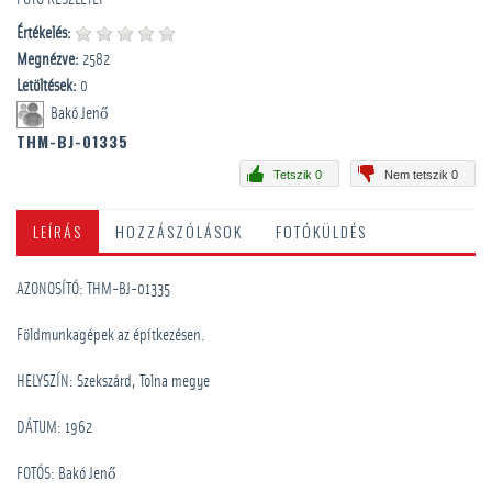
Értékelés:
Megnézve:
2582
Letöltések:
0
Bakó Jenő
THM-BJ-01335
Tetszik 0
Nem tetszik 0
LEÍRÁS
HOZZÁSZÓLÁSOK
FOTÓKÜLDÉS
AZONOSÍTÓ: THM-BJ-01335
Földmunkagépek az építkezésen.
HELYSZÍN: Szekszárd, Tolna megye
DÁTUM: 1962
FOTÓS: Bakó Jenő