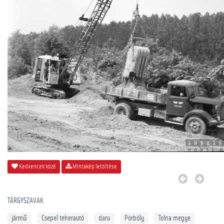
Kedvencek közé
Mintakép letöltése
TÁRGYSZAVAK
jármű
Csepel teherautó
daru
Pörböly
Tolna megye