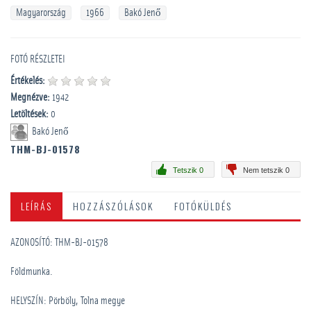
Magyarország
1966
Bakó Jenő
FOTÓ RÉSZLETEI
Értékelés:
Megnézve:
1942
Letöltések:
0
Bakó Jenő
THM-BJ-01578
Tetszik 0
Nem tetszik 0
LEÍRÁS
HOZZÁSZÓLÁSOK
FOTÓKÜLDÉS
AZONOSÍTÓ: THM-BJ-01578
Földmunka.
HELYSZÍN: Pörböly, Tolna megye