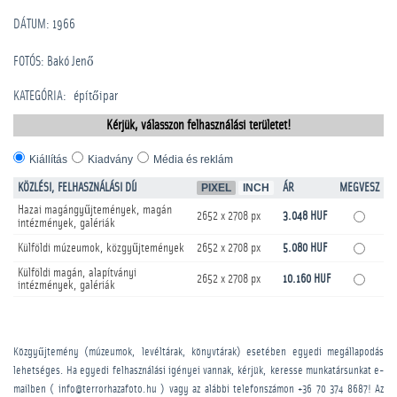
DÁTUM: 1966
FOTÓS: Bakó Jenő
KATEGÓRIA
:
építőipar
Kérjük, válasszon felhasználási területet!
Kiállítás
Kiadvány
Média és reklám
KÖZLÉSI, FELHASZNÁLÁSI DÍJ
PIXEL
INCH
ÁR
MEGVESZ
Hazai magángyűjtemények, magán
2652 x 2708 px
3.048 HUF
intézmények, galériák
Külföldi múzeumok, közgyűjtemények
2652 x 2708 px
5.080 HUF
Külföldi magán, alapítványi
2652 x 2708 px
10.160 HUF
intézmények, galériák
Közgyűjtemény (múzeumok, levéltárak, könyvtárak) esetében egyedi megállapodás
lehetséges. Ha egyedi felhasználási igényei vannak, kérjük, keresse munkatársunkat e-
mailben ( info@terrorhazafoto.hu ) vagy az alábbi telefonszámon
+36 70 374 8687
! Az