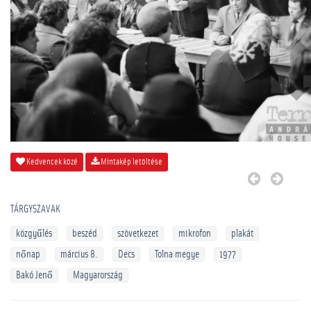
Kedvencek közé
Mintakép letöltése
TÁRGYSZAVAK
közgyűlés
beszéd
szövetkezet
mikrofon
plakát
nőnap
március 8.
Decs
Tolna megye
1977
Bakó Jenő
Magyarország