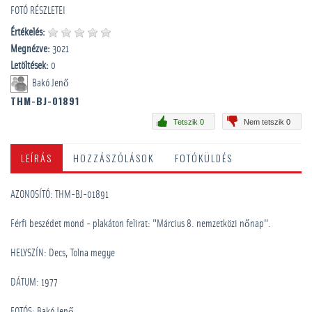
FOTÓ RÉSZLETEI
Értékelés:
Megnézve:
3021
Letöltések:
0
Bakó Jenő
THM-BJ-01891
Tetszik 0
Nem tetszik 0
LEÍRÁS
HOZZÁSZÓLÁSOK
FOTÓKÜLDÉS
AZONOSÍTÓ: THM-BJ-01891
Férfi beszédet mond - plakáton felirat: "Március 8. nemzetközi nőnap".
HELYSZÍN: Decs, Tolna megye
DÁTUM: 1977
FOTÓS: Bakó Jenő