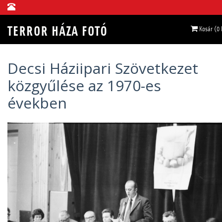
Kosár (0
Decsi Háziipari Szövetkezet
közgyűlése az 1970-es
években