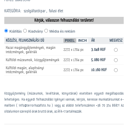
KATEGÓRIA
:
szolgáltatóipar
falusi élet
Kérjük, válasszon felhasználási területet!
Kiállítás
Kiadvány
Média és reklám
KÖZLÉSI, FELHASZNÁLÁSI DÍJ
PIXEL
INCH
ÁR
MEGVESZ
Hazai magángyűjtemények, magán
2272 x 1704 px
3.048 HUF
intézmények, galériák
Külföldi múzeumok, közgyűjtemények
2272 x 1704 px
5.080 HUF
Külföldi magán, alapítványi
2272 x 1704 px
10.160 HUF
intézmények, galériák
Közgyűjtemény (múzeumok, levéltárak, könyvtárak) esetében egyedi megállapodás
lehetséges. Ha egyedi felhasználási igényei vannak, kérjük, keresse munkatársunkat e-
mailben ( info@terrorhazafoto.hu ) vagy az alábbi telefonszámon
+36 70 374 8687
! Az
oldalunkon szereplő árak bruttó árak, az ÁFA-t tartalmazzák.