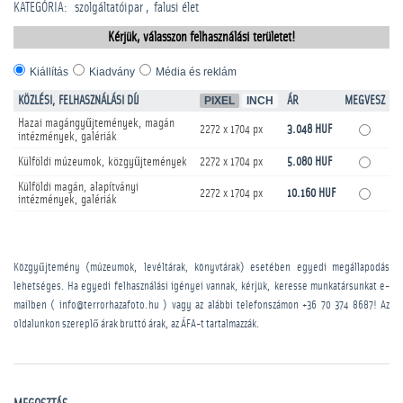
KATEGÓRIA
:
szolgáltatóipar
falusi élet
Kérjük, válasszon felhasználási területet!
Kiállítás
Kiadvány
Média és reklám
KÖZLÉSI, FELHASZNÁLÁSI DÍJ
PIXEL
INCH
ÁR
MEGVESZ
Hazai magángyűjtemények, magán
2272 x 1704 px
3.048 HUF
intézmények, galériák
Külföldi múzeumok, közgyűjtemények
2272 x 1704 px
5.080 HUF
Külföldi magán, alapítványi
2272 x 1704 px
10.160 HUF
intézmények, galériák
Közgyűjtemény (múzeumok, levéltárak, könyvtárak) esetében egyedi megállapodás
lehetséges. Ha egyedi felhasználási igényei vannak, kérjük, keresse munkatársunkat e-
mailben ( info@terrorhazafoto.hu ) vagy az alábbi telefonszámon
+36 70 374 8687
! Az
oldalunkon szereplő árak bruttó árak, az ÁFA-t tartalmazzák.