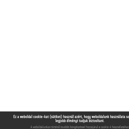
Ez a weboldal cookie-kat (sütiket) használ azért, hogy weboldalunk használata s
legjobb élményt tudjuk biztosítani.
A weboldalunkon történő további böngészéssel hozzájárul a cookie-k használatához