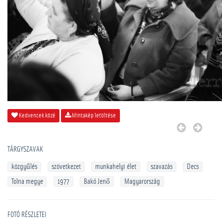
Kedvencek közé
Mintakép letöltése
TÁRGYSZAVAK
közgyűlés
szövetkezet
munkahelyi élet
szavazás
Decs
Tolna megye
1977
Bakó Jenő
Magyarország
FOTÓ RÉSZLETEI