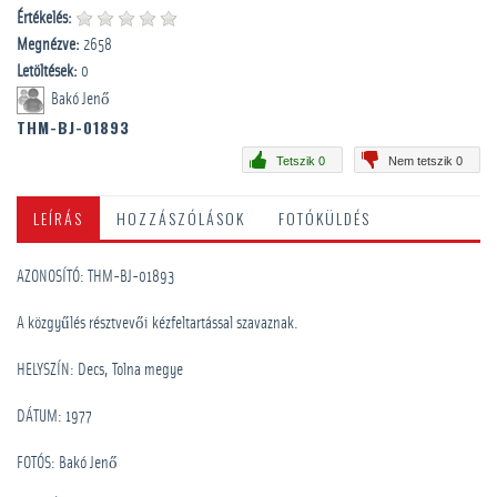
Értékelés:
Megnézve:
2658
Letöltések:
0
Bakó Jenő
THM-BJ-01893
Tetszik 0
Nem tetszik 0
LEÍRÁS
HOZZÁSZÓLÁSOK
FOTÓKÜLDÉS
AZONOSÍTÓ: THM-BJ-01893
A közgyűlés résztvevői kézfeltartással szavaznak.
HELYSZÍN: Decs, Tolna megye
DÁTUM: 1977
FOTÓS: Bakó Jenő