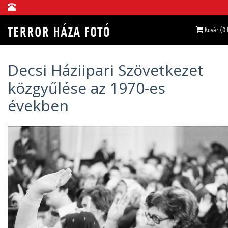
Kosár (0
Decsi Háziipari Szövetkezet
közgyűlése az 1970-es
években