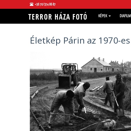
+36 70/374 86 87
KÉPEK
DIAFIL
Életkép Párin az 1970-e