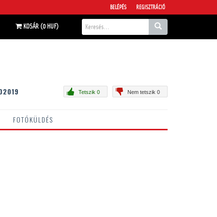
BELÉPÉS
REGISZTRÁCIÓ
KOSÁR (0 HUF)
02019
Tetszik 0
Nem tetszik 0
FOTÓKÜLDÉS