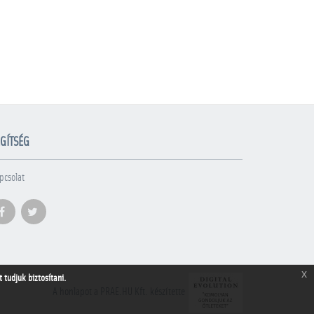
GÍTSÉG
pcsolat
x
tudjuk biztosítani.
A honlapot a PRAE.HU Kft. készítette