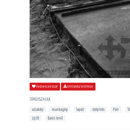
Kedvencek közé
Mintakép letöltése
TÁRGYSZAVAK
utcakép
munkagép
lapát
útépítés
Pári
T
1978
Bakó Jenő