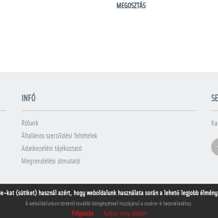
MEGOSZTÁS
INFÓ
SE
Rólunk
Ka
Általános szerződési feltételek
Adatkezelési tájékoztató
Megrendelési útmutató
ie-kat (sütiket) használ azért, hogy weboldalunk használata során a lehető legjobb élményt 
A weboldalunkon történő további böngészéssel hozzájárul a cookie-k használatához.
Folytatás
Tudjon meg többet