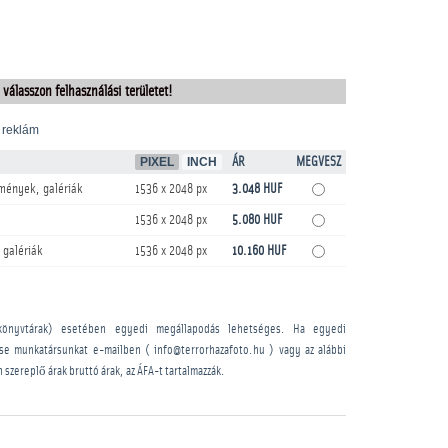
 válasszon felhasználási területet!
 reklám
PIXEL
INCH
ÁR
MEGVESZ
mények, galériák
1536 x 2048 px
3.048 HUF
1536 x 2048 px
5.080 HUF
 galériák
1536 x 2048 px
10.160 HUF
könyvtárak) esetében egyedi megállapodás lehetséges. Ha egyedi
sse munkatársunkat e-mailben ( info@terrorhazafoto.hu ) vagy az alábbi
n szereplő árak bruttó árak, az ÁFA-t tartalmazzák.