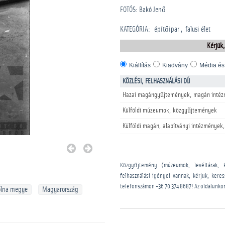
FOTÓS: Bakó Jenő
KATEGÓRIA
:
építőipar
falusi élet
Kérjük,
Kiállítás
Kiadvány
Média és
KÖZLÉSI, FELHASZNÁLÁSI DÍJ
Hazai magángyűjtemények, magán intéz
Külföldi múzeumok, közgyűjtemények
Külföldi magán, alapítványi intézmények,
Közgyűjtemény (múzeumok, levéltárak, 
felhasználási igényei vannak, kérjük, kere
telefonszámon
+36 70 374 8687
! Az oldalunko
olna megye
Magyarország