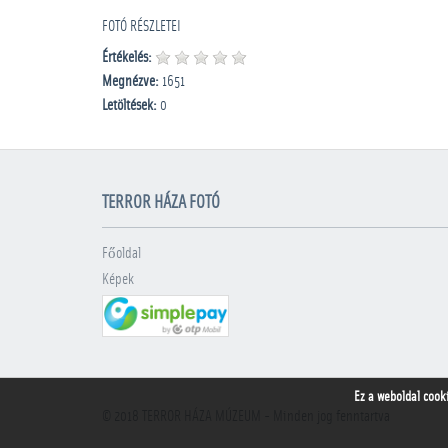
FOTÓ RÉSZLETEI
Értékelés:
Megnézve:
1651
Letöltések:
0
TERROR HÁZA FOTÓ
Főoldal
Képek
Ez a weboldal cook
© 2018
TERROR HÁZA MÚZEUM
- Minden jog fenntartva