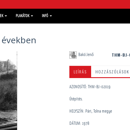
MEK
PLAKÁTOK
INFÓ
s években
THM-BJ-
Bakó Jenő
LEÍRÁS
HOZZÁSZÓLÁSOK
AZONOSÍTÓ: THM-BJ-02019
Útépítés.
HELYSZÍN: Pári, Tolna megye
DÁTUM: 1978