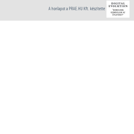
A honlapot a PRAE.HU Kft. készítette