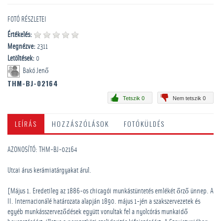
FOTÓ RÉSZLETEI
Értékelés:
Megnézve:
2311
Letöltések:
0
Bakó Jenő
THM-BJ-02164
Tetszik 0
Nem tetszik 0
LEÍRÁS
HOZZÁSZÓLÁSOK
FOTÓKÜLDÉS
AZONOSÍTÓ: THM-BJ-02164
Utcai árus kerámiatárgyakat árul.
[Május 1. Eredetileg az 1886-os chicagói munkástüntetés emlékét őrző ünnep. A
II. Internacionálé határozata alapján 1890. május 1-jén a szakszervezetek és
egyéb munkásszerveződések együtt vonultak fel a nyolcórás munkaidő