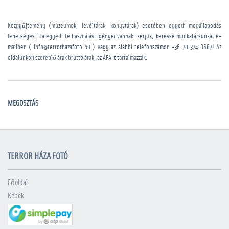
Közgyűjtemény (múzeumok, levéltárak, könyvtárak) esetében egyedi megállapodás
lehetséges. Ha egyedi felhasználási igényei vannak, kérjük, keresse munkatársunkat e-
mailben ( info@terrorhazafoto.hu ) vagy az alábbi telefonszámon
+36 70 374 8687
! Az
oldalunkon szereplő árak bruttó árak, az ÁFA-t tartalmazzák.
MEGOSZTÁS
TERROR HÁZA FOTÓ
Főoldal
Képek