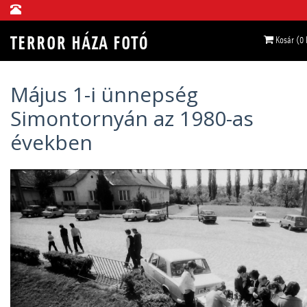
Kosár (0
Május 1-i ünnepség
Simontornyán az 1980-as
években