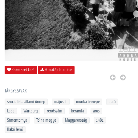
Kedvencek közé
Mintakép letöltése
TÁRGYSZAVAK
szocialista állami ünnep
május 1.
munka ünnepe
autó
Lada
Wartburg
rendszám
kerámia
árus
Simontornya
Tolna megye
Magyarország
1981
Bakó Jenő