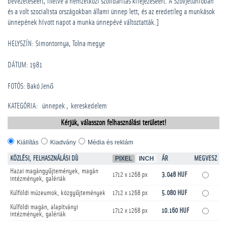
bevezetéséért, illetve a nemzetközi szolidaritás kifejezéséért. A Szovjetunióban
és a volt szocialista országokban állami ünnep lett, és az eredetileg a munkások
ünnepének hívott napot a munka ünnepévé változtatták.]
HELYSZÍN: Simontornya, Tolna megye
DÁTUM: 1981
FOTÓS: Bakó Jenő
KATEGÓRIA
:
­ünnepek
kereskedelem
Kérjük, válasszon felhasználási területet!
Kiállítás
Kiadvány
Média és reklám
KÖZLÉSI, FELHASZNÁLÁSI DÍJ
PIXEL
INCH
ÁR
MEGVESZ
Hazai magángyűjtemények, magán
1712 x 1268 px
3.048 HUF
intézmények, galériák
Külföldi múzeumok, közgyűjtemények
1712 x 1268 px
5.080 HUF
Külföldi magán, alapítványi
1712 x 1268 px
10.160 HUF
intézmények, galériák