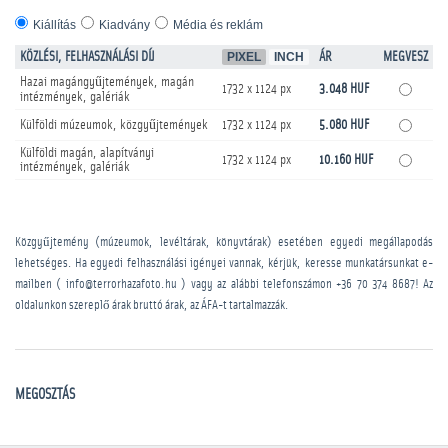
Kiállítás
Kiadvány
Média és reklám
KÖZLÉSI, FELHASZNÁLÁSI DÍJ
PIXEL
INCH
ÁR
MEGVESZ
Hazai magángyűjtemények, magán
1732 x 1124 px
3.048 HUF
intézmények, galériák
Külföldi múzeumok, közgyűjtemények
1732 x 1124 px
5.080 HUF
Külföldi magán, alapítványi
1732 x 1124 px
10.160 HUF
intézmények, galériák
Közgyűjtemény (múzeumok, levéltárak, könyvtárak) esetében egyedi megállapodás
lehetséges. Ha egyedi felhasználási igényei vannak, kérjük, keresse munkatársunkat e-
mailben ( info@terrorhazafoto.hu ) vagy az alábbi telefonszámon
+36 70 374 8687
! Az
oldalunkon szereplő árak bruttó árak, az ÁFA-t tartalmazzák.
MEGOSZTÁS