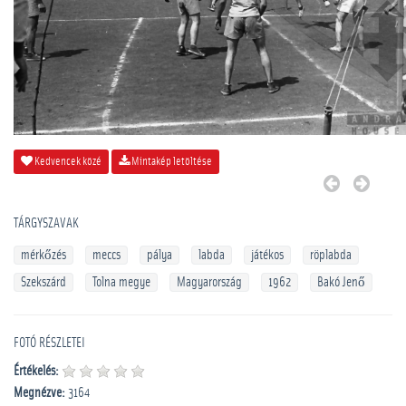
Kedvencek közé
Mintakép letöltése
TÁRGYSZAVAK
mérkőzés
meccs
pálya
labda
játékos
röplabda
Szekszárd
Tolna megye
Magyarország
1962
Bakó Jenő
FOTÓ RÉSZLETEI
Értékelés:
Megnézve:
3164