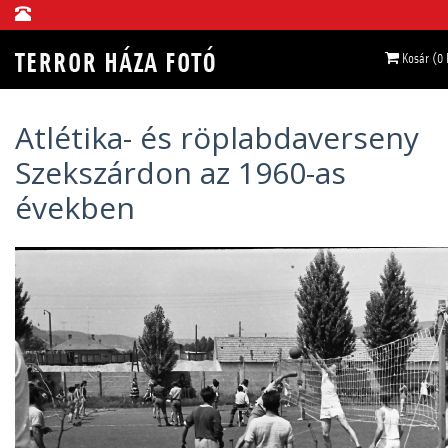
Kosár (0
Atlétika- és röplabdaverseny
Szekszárdon az 1960-as
években