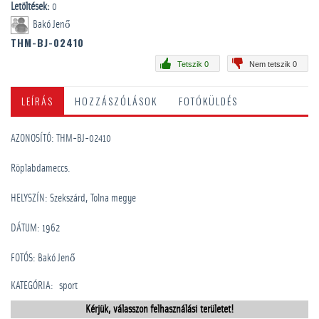
Letöltések:
0
Bakó Jenő
THM-BJ-02410
Tetszik 0
Nem tetszik 0
LEÍRÁS
HOZZÁSZÓLÁSOK
FOTÓKÜLDÉS
AZONOSÍTÓ: THM-BJ-02410
Röplabdameccs.
HELYSZÍN: Szekszárd, Tolna megye
DÁTUM: 1962
FOTÓS: Bakó Jenő
KATEGÓRIA
:
sport
Kérjük, válasszon felhasználási területet!