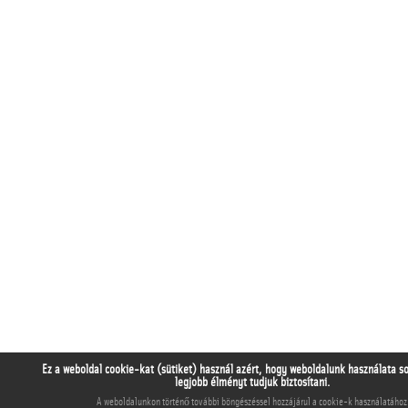
Ez a weboldal cookie-kat (sütiket) használ azért, hogy weboldalunk használata s
legjobb élményt tudjuk biztosítani.
A weboldalunkon történő további böngészéssel hozzájárul a cookie-k használatához