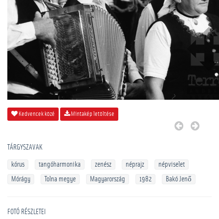
Kedvencek közé
Mintakép letöltése
TÁRGYSZAVAK
kórus
tangóharmonika
zenész
néprajz
népviselet
Mórágy
Tolna megye
Magyarország
1982
Bakó Jenő
FOTÓ RÉSZLETEI