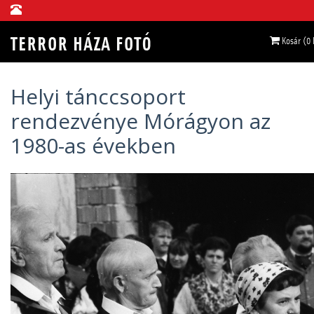
Kosár (0
Helyi tánccsoport
rendezvénye Mórágyon az
1980-as években