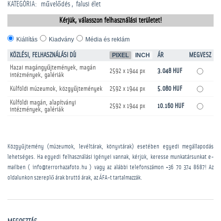
KATEGÓRIA
:
művelődés
falusi élet
Kérjük, válasszon felhasználási területet!
Kiállítás
Kiadvány
Média és reklám
KÖZLÉSI, FELHASZNÁLÁSI DÍJ
PIXEL
INCH
ÁR
MEGVESZ
Hazai magángyűjtemények, magán
2592 x 1944 px
3.048 HUF
intézmények, galériák
Külföldi múzeumok, közgyűjtemények
2592 x 1944 px
5.080 HUF
Külföldi magán, alapítványi
2592 x 1944 px
10.160 HUF
intézmények, galériák
Közgyűjtemény (múzeumok, levéltárak, könyvtárak) esetében egyedi megállapodás
lehetséges. Ha egyedi felhasználási igényei vannak, kérjük, keresse munkatársunkat e-
mailben ( info@terrorhazafoto.hu ) vagy az alábbi telefonszámon
+36 70 374 8687
! Az
oldalunkon szereplő árak bruttó árak, az ÁFA-t tartalmazzák.