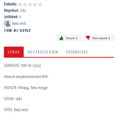
Értékelés:
Megnézve:
1765
Letöltések:
0
Bakó Jenő
THM-BJ-03152
Tetszik 0
Nem tetszik 0
LEÍRÁS
HOZZÁSZÓLÁSOK
FOTÓKÜLDÉS
AZONOSÍTÓ: THM-BJ-03152
Kórus és tangóharmonikázó férfi.
HELYSZÍN: Mórágy, Tolna megye
DÁTUM: 1982
FOTÓS: Bakó Jenő