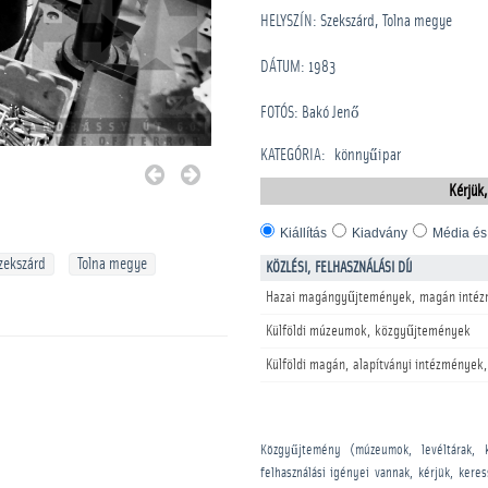
HELYSZÍN: Szekszárd, Tolna megye
DÁTUM: 1983
FOTÓS: Bakó Jenő
KATEGÓRIA
:
könnyűipar
Kérjük,
Kiállítás
Kiadvány
Média és
zekszárd
Tolna megye
KÖZLÉSI, FELHASZNÁLÁSI DÍJ
Hazai magángyűjtemények, magán intéz
Külföldi múzeumok, közgyűjtemények
Külföldi magán, alapítványi intézmények,
Közgyűjtemény (múzeumok, levéltárak, 
felhasználási igényei vannak, kérjük, kere