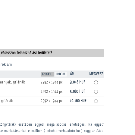
 válasszon felhasználási területet!
 reklám
PIXEL
INCH
ÁR
MEGVESZ
mények, galériák
2592 x 1944 px
3.048 HUF
2592 x 1944 px
5.080 HUF
 galériák
2592 x 1944 px
10.160 HUF
könyvtárak) esetében egyedi megállapodás lehetséges. Ha egyedi
sse munkatársunkat e-mailben ( info@terrorhazafoto.hu ) vagy az alábbi