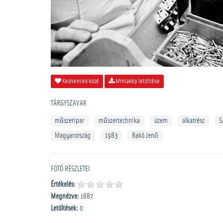
Kedvencek közé
Mintakép letöltése
TÁRGYSZAVAK
műszeripar
műszertechnika
üzem
alkatrész
S
Magyarország
1983
Bakó Jenő
FOTÓ RÉSZLETEI
Értékelés:
Megnézve:
1887
Letöltések:
0