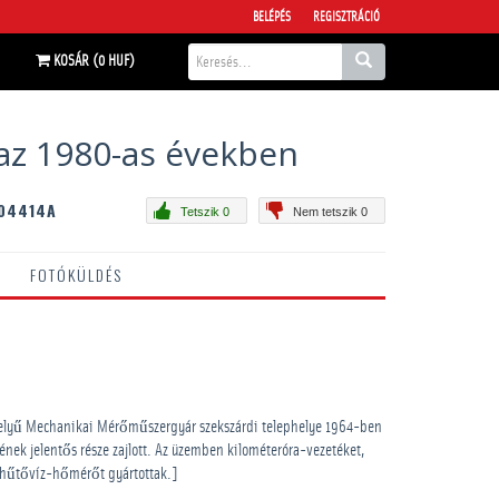
BELÉPÉS
REGISZTRÁCIÓ
KOSÁR (0 HUF)
az 1980-as években
04414A
Tetszik 0
Nem tetszik 0
FOTÓKÜLDÉS
helyű Mechanikai Mérőműszergyár szekszárdi telephelye 1964-ben
ének jelentős része zajlott. Az üzemben kilométeróra-vezetéket,
 hűtővíz-hőmérőt gyártottak.]