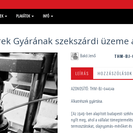
MEK
PLAKÁTOK
INFÓ
k Gyárának szekszárdi üzeme 
THM-BJ-
Bakó Jenő
LEÍRÁS
HOZZÁSZÓLÁSOK
AZONOSÍTÓ: THM-BJ-04414a
Alkatrészek gyártása.
[Az 1949-ben alapított budapesti szék
nyílt meg, ahol a vállalat tömegtermelés
termosztátokat, olajnyomás-mérőket és