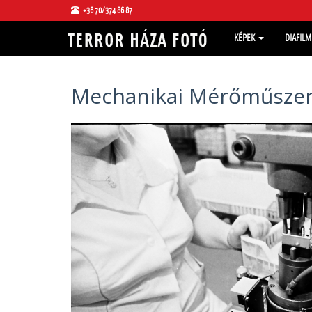
+36 70/374 86 87
KÉPEK
DIAFIL
Mechanikai Mérőműszere