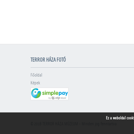
TERROR HÁZA FOTÓ
Főoldal
Képek
Ez a weboldal cook
© 2018
TERROR HÁZA MÚZEUM
- Minden jog fenntartva