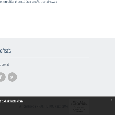
n szereplő árak bruttó árak, az ÁFA-t tartalmazzák.
GÍTSÉG
pcsolat
x
tudjuk biztosítani.
A honlapot a PRAE.HU Kft. készítette