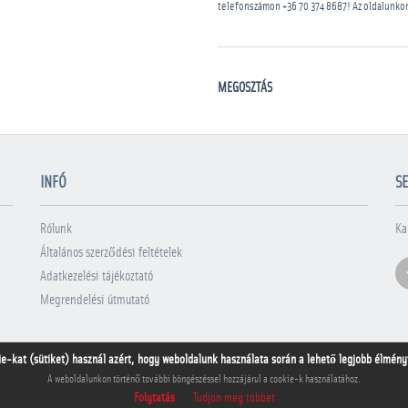
telefonszámon
+36 70 374 8687
! Az oldalunko
MEGOSZTÁS
INFÓ
SE
Rólunk
Ka
Általános szerződési feltételek
Adatkezelési tájékoztató
Megrendelési útmutató
ie-kat (sütiket) használ azért, hogy weboldalunk használata során a lehető legjobb élményt 
A weboldalunkon történő további böngészéssel hozzájárul a cookie-k használatához.
Folytatás
Tudjon meg többet