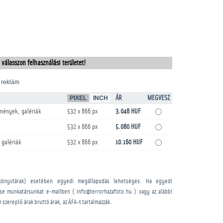
 válasszon felhasználási területet!
 reklám
PIXEL
INCH
ÁR
MEGVESZ
mények, galériák
532 x 866 px
3.048 HUF
532 x 866 px
5.080 HUF
 galériák
532 x 866 px
10.160 HUF
könyvtárak) esetében egyedi megállapodás lehetséges. Ha egyedi
sse munkatársunkat e-mailben ( info@terrorhazafoto.hu ) vagy az alábbi
n szereplő árak bruttó árak, az ÁFA-t tartalmazzák.