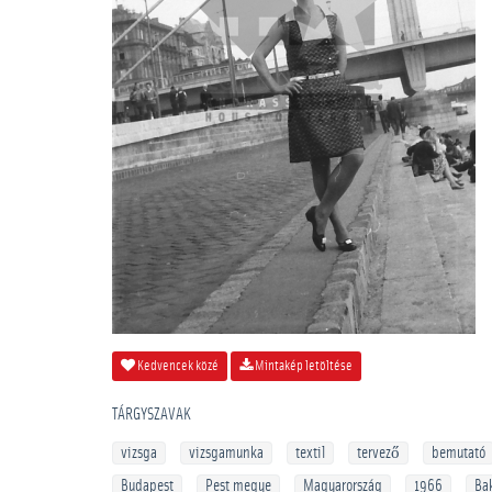
Kedvencek közé
Mintakép letöltése
TÁRGYSZAVAK
vizsga
vizsgamunka
textil
tervező
bemutató
Budapest
Pest megye
Magyarország
1966
Ba