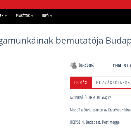
MEK
PLAKÁTOK
INFÓ
izsgamunkáinak bemutatója Buda
THM-BJ-
Bakó Jenő
LEÍRÁS
HOZZÁSZÓLÁSOK
AZONOSÍTÓ: THM-BJ-04717
Modell a Duna-parton az Erzsébet hídná
HELYSZÍN: Budapest, Pest megye