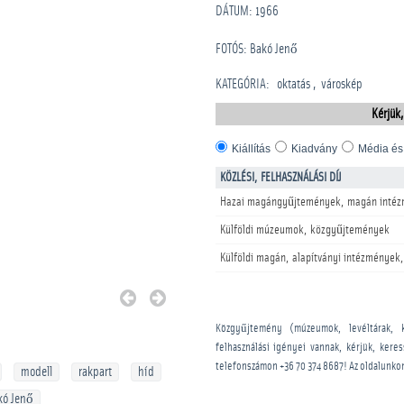
DÁTUM: 1966
FOTÓS: Bakó Jenő
KATEGÓRIA
:
oktatás
városkép
Kérjük,
Kiállítás
Kiadvány
Média és
KÖZLÉSI, FELHASZNÁLÁSI DÍJ
Hazai magángyűjtemények, magán intéz
Külföldi múzeumok, közgyűjtemények
Külföldi magán, alapítványi intézmények,
Közgyűjtemény (múzeumok, levéltárak, 
felhasználási igényei vannak, kérjük, kere
telefonszámon
+36 70 374 8687
! Az oldalunko
modell
rakpart
híd
kó Jenő