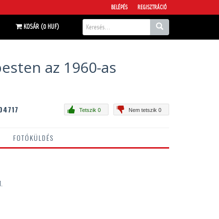
BELÉPÉS
REGISZTRÁCIÓ
KOSÁR (0 HUF)
pesten az 1960-as
04717
Tetszik 0
Nem tetszik 0
FOTÓKÜLDÉS
l.