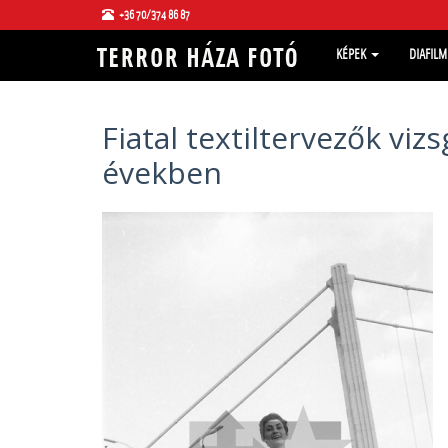
+36 70/374 86 87
KÉPEK
DIAFIL
Fiatal textiltervezők v
években