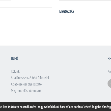
MEGOSZTÁS
INFÓ
SE
Rólunk
Ka
Általános szerződési feltételek
Adatkezelési tájékoztató
Megrendelési útmutató
ie-kat (sütiket) használ azért, hogy weboldalunk használata során a lehető legjobb élményt 