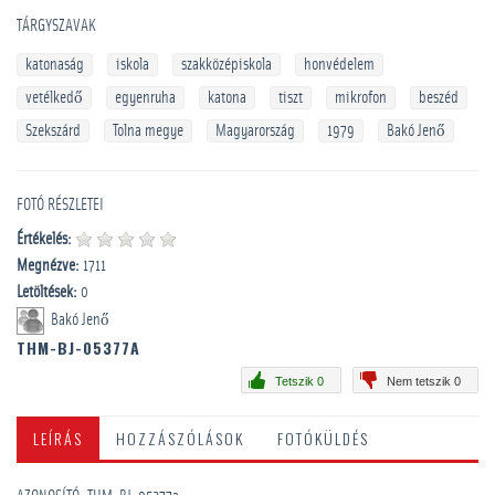
TÁRGYSZAVAK
katonaság
iskola
szakközépiskola
honvédelem
vetélkedő
egyenruha
katona
tiszt
mikrofon
beszéd
Szekszárd
Tolna megye
Magyarország
1979
Bakó Jenő
FOTÓ RÉSZLETEI
Értékelés:
Megnézve:
1711
Letöltések:
0
Bakó Jenő
THM-BJ-05377A
Tetszik 0
Nem tetszik 0
LEÍRÁS
HOZZÁSZÓLÁSOK
FOTÓKÜLDÉS