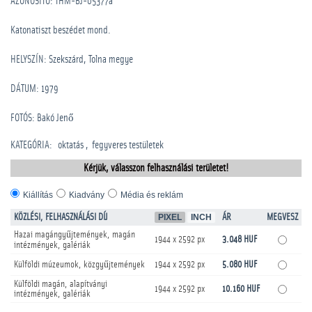
AZONOSÍTÓ: THM-BJ-05377a
Katonatiszt beszédet mond.
HELYSZÍN: Szekszárd, Tolna megye
DÁTUM: 1979
FOTÓS: Bakó Jenő
KATEGÓRIA
:
oktatás
­fegyveres testületek
Kérjük, válasszon felhasználási területet!
Kiállítás
Kiadvány
Média és reklám
KÖZLÉSI, FELHASZNÁLÁSI DÍJ
PIXEL
INCH
ÁR
MEGVESZ
Hazai magángyűjtemények, magán
1944 x 2592 px
3.048 HUF
intézmények, galériák
Külföldi múzeumok, közgyűjtemények
1944 x 2592 px
5.080 HUF
Külföldi magán, alapítványi
1944 x 2592 px
10.160 HUF
intézmények, galériák