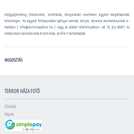
Közgyűjtemény (múzeumok, levéltárak, könyvtárak) esetében egyedi megállapodás
lehetséges. Ha egyedi felhasználási igényei vannak, kérjük, keresse munkatársunkat e-
mailben ( info@terrorhazafoto.hu ) vagy az alábbi telefonszámon
+36 70 374 8687
! Az
oldalunkon szereplő árak bruttó árak, az ÁFA-t tartalmazzák.
MEGOSZTÁS
TERROR HÁZA FOTÓ
Főoldal
Képek