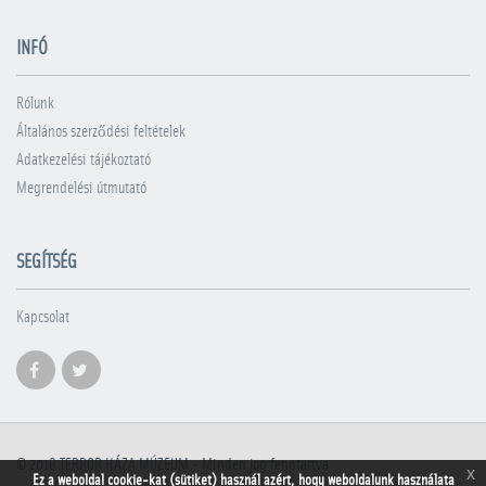
INFÓ
Rólunk
Általános szerződési feltételek
Adatkezelési tájékoztató
Megrendelési útmutató
SEGÍTSÉG
Kapcsolat
© 2018
TERROR HÁZA MÚZEUM
- Minden jog fenntartva
x
Ez a weboldal cookie-kat (sütiket) használ azért, hogy weboldalunk használata