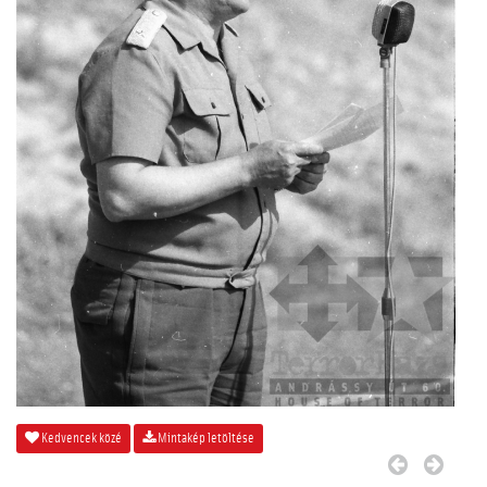
Kedvencek közé
Mintakép letöltése