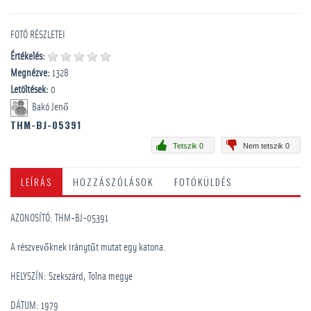
FOTÓ RÉSZLETEI
Értékelés:
Megnézve:
1328
Letöltések:
0
Bakó Jenő
THM-BJ-05391
Tetszik 0
Nem tetszik 0
LEÍRÁS
HOZZÁSZÓLÁSOK
FOTÓKÜLDÉS
AZONOSÍTÓ: THM-BJ-05391
A részvevőknek iránytűt mutat egy katona.
HELYSZÍN: Szekszárd, Tolna megye
DÁTUM: 1979