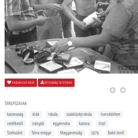
Kedvencek közé
Mintakép letöltése
TÁRGYSZAVAK
katonaság
diák
iskola
szakközépiskola
honvédelem
vetélkedő
iránytű
egyenruha
katona
tiszt
Szekszárd
Tolna megye
Magyarország
1979
Bakó Jenő