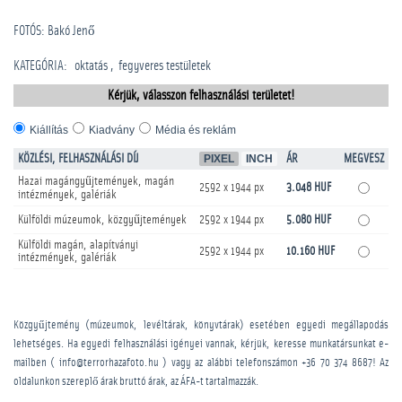
FOTÓS: Bakó Jenő
KATEGÓRIA
:
oktatás
­fegyveres testületek
Kérjük, válasszon felhasználási területet!
Kiállítás
Kiadvány
Média és reklám
KÖZLÉSI, FELHASZNÁLÁSI DÍJ
PIXEL
INCH
ÁR
MEGVESZ
Hazai magángyűjtemények, magán
2592 x 1944 px
3.048 HUF
intézmények, galériák
Külföldi múzeumok, közgyűjtemények
2592 x 1944 px
5.080 HUF
Külföldi magán, alapítványi
2592 x 1944 px
10.160 HUF
intézmények, galériák
Közgyűjtemény (múzeumok, levéltárak, könyvtárak) esetében egyedi megállapodás
lehetséges. Ha egyedi felhasználási igényei vannak, kérjük, keresse munkatársunkat e-
mailben ( info@terrorhazafoto.hu ) vagy az alábbi telefonszámon
+36 70 374 8687
! Az
oldalunkon szereplő árak bruttó árak, az ÁFA-t tartalmazzák.