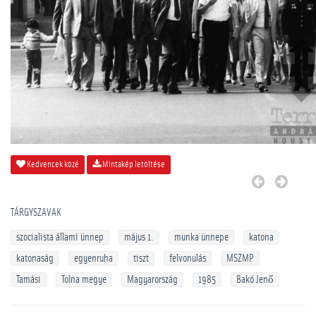
Kedvencek közé
Mintakép letöltése
TÁRGYSZAVAK
szocialista állami ünnep
május 1.
munka ünnepe
katona
katonaság
egyenruha
tiszt
felvonulás
MSZMP
Tamási
Tolna megye
Magyarország
1985
Bakó Jenő