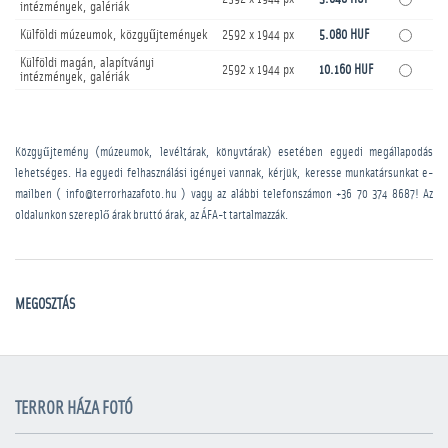
intézmények, galériák
Külföldi múzeumok, közgyűjtemények
2592 x 1944 px
5.080 HUF
Külföldi magán, alapítványi
2592 x 1944 px
10.160 HUF
intézmények, galériák
Közgyűjtemény (múzeumok, levéltárak, könyvtárak) esetében egyedi megállapodás
lehetséges. Ha egyedi felhasználási igényei vannak, kérjük, keresse munkatársunkat e-
mailben ( info@terrorhazafoto.hu ) vagy az alábbi telefonszámon
+36 70 374 8687
! Az
oldalunkon szereplő árak bruttó árak, az ÁFA-t tartalmazzák.
MEGOSZTÁS
TERROR HÁZA FOTÓ