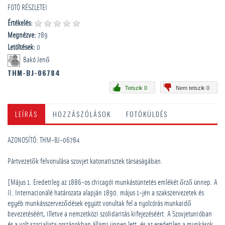
FOTÓ RÉSZLETEI
Értékelés:
Megnézve:
789
Letöltések:
0
Bakó Jenő
THM-BJ-06784
Tetszik 0
Nem tetszik 0
LEÍRÁS
HOZZÁSZÓLÁSOK
FOTÓKÜLDÉS
AZONOSÍTÓ: THM-BJ-06784
Pártvezetők felvonulása szovjet katonatisztek társaságában.
[Május 1. Eredetileg az 1886-os chicagói munkástüntetés emlékét őrző ünnep. A
II. Internacionálé határozata alapján 1890. május 1-jén a szakszervezetek és
egyéb munkásszerveződések együtt vonultak fel a nyolcórás munkaidő
bevezetéséért, illetve a nemzetközi szolidaritás kifejezéséért. A Szovjetunióban
és a volt szocialista országokban állami ünnep lett, és az eredetileg a munkások