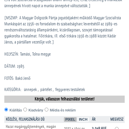
ünnepének hívott napot a munka ünnepévé változtatták.]
[MSZMP: A Magyar Dolgozók Pártja jogutódjaként működő Magyar Szocialista
Munkáspárt az 1956-os forradalom és szabadságharc leverésétől az 1989-es
rendszerváltoztatásig állampártként, kizárólagosan, szovjet támogatással
gyakorolta a hatalmat. Főtitkára, ill. első titkára 1956 és 1988 között Kádár
János, a pártállam vezetője volt.]
HELYSZÍN: Tamási, Tolna megye
DÁTUM: 1985
FOTÓS: Bakó Jenő
KATEGÓRIA
:
­ünnepek
pártélet
­fegyveres testületek
Kérjük, válasszon felhasználási területet!
Kiállítás
Kiadvány
Média és reklám
KÖZLÉSI, FELHASZNÁLÁSI DÍJ
PIXEL
INCH
ÁR
MEGVESZ
Hazai magángyűjtemények, magán
2592 x 1944 px
3.048 HUF