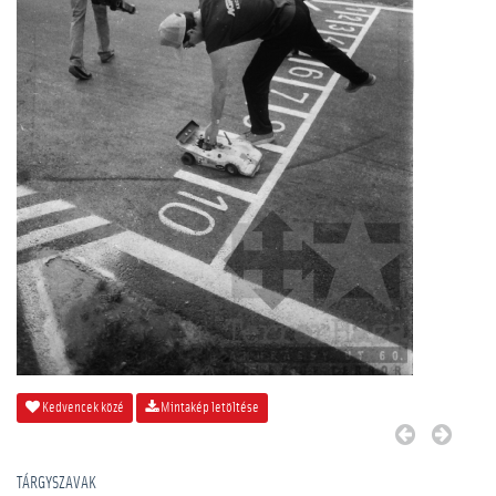
Kedvencek közé
Mintakép letöltése
TÁRGYSZAVAK