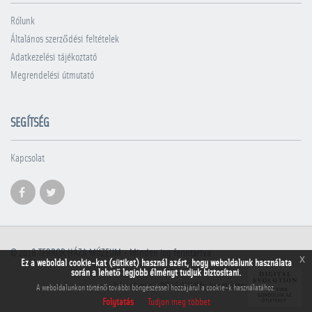
Rólunk
Általános szerződési feltételek
Adatkezelési tájékoztató
Megrendelési útmutató
SEGÍTSÉG
Kapcsolat
© 2018
TERROR HÁZA MÚZEUM
- Minden jog fenntartva
x
Ez a weboldal cookie-kat (sütiket) használ azért, hogy weboldalunk használata
során a lehető legjobb élményt tudjuk biztosítani.
A honlapot a PRAE.HU Kft. készítette
A weboldalunkon történő további böngészéssel hozzájárul a cookie-k használatához.
Folytatás
Tudjon meg többet