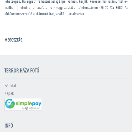
lehetséges. Ha egyedi felhasználási igényei vannak, kérjük, keresse munkatársunkat e-
mailben ( info@terrorhazafoto.hu ) vagy az alábbi telefonszámon
+36 70 374 8687
! Az
oldalunkon szereplő árak bruttó árak, az ÁFA-t tartalmazzák.
MEGOSZTÁS
TERROR HÁZA FOTÓ
Főoldal
Képek
INFÓ