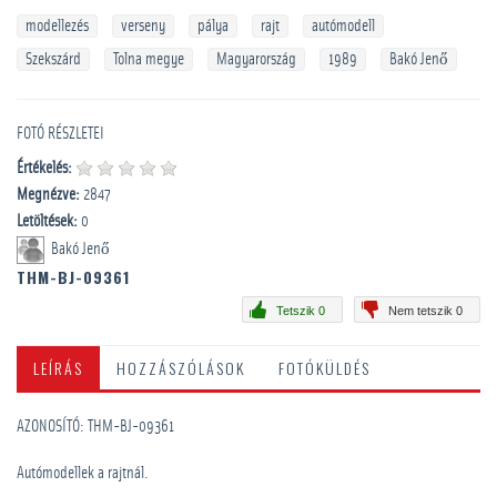
modellezés
verseny
pálya
rajt
autómodell
Szekszárd
Tolna megye
Magyarország
1989
Bakó Jenő
FOTÓ RÉSZLETEI
Értékelés:
Megnézve:
2847
Letöltések:
0
Bakó Jenő
THM-BJ-09361
Tetszik 0
Nem tetszik 0
LEÍRÁS
HOZZÁSZÓLÁSOK
FOTÓKÜLDÉS
AZONOSÍTÓ: THM-BJ-09361
Autómodellek a rajtnál.