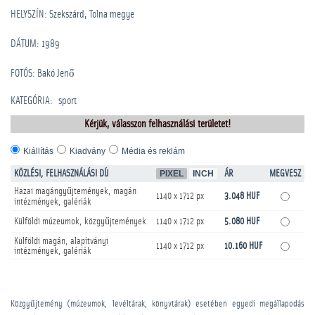
HELYSZÍN: Szekszárd, Tolna megye
DÁTUM: 1989
FOTÓS: Bakó Jenő
KATEGÓRIA
:
sport
Kérjük, válasszon felhasználási területet!
Kiállítás
Kiadvány
Média és reklám
KÖZLÉSI, FELHASZNÁLÁSI DÍJ
PIXEL
INCH
ÁR
MEGVESZ
Hazai magángyűjtemények, magán
1140 x 1712 px
3.048 HUF
intézmények, galériák
Külföldi múzeumok, közgyűjtemények
1140 x 1712 px
5.080 HUF
Külföldi magán, alapítványi
1140 x 1712 px
10.160 HUF
intézmények, galériák
Közgyűjtemény (múzeumok, levéltárak, könyvtárak) esetében egyedi megállapodás